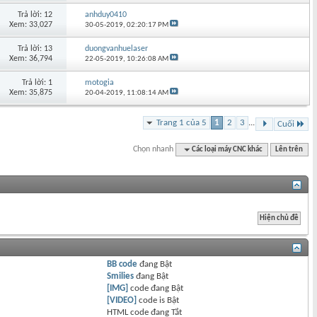
Trả lời: 12
anhduy0410
Xem: 33,027
30-05-2019,
02:20:17 PM
Trả lời: 13
duongvanhuelaser
Xem: 36,794
22-05-2019,
10:26:08 AM
Trả lời: 1
motogia
Xem: 35,875
20-04-2019,
11:08:14 AM
Trang 1 của 5
1
2
3
...
Cuối
Chọn nhanh
Các loại máy CNC khác
Lên trên
BB code
đang
Bật
Smilies
đang
Bật
[IMG]
code đang
Bật
[VIDEO]
code is
Bật
HTML code đang
Tắt