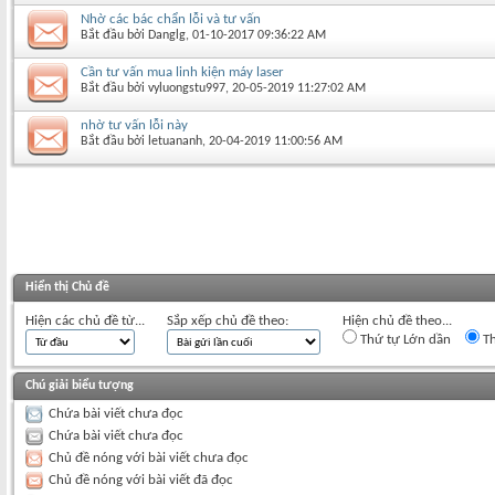
Nhờ các bác chẩn lỗi và tư vấn
Bắt đầu bởi
Danglg
‎, 01-10-2017 09:36:22 AM
Cần tư vấn mua linh kiện máy laser
Bắt đầu bởi
vyluongstu997
‎, 20-05-2019 11:27:02 AM
nhờ tư vấn lỗi này
Bắt đầu bởi
letuananh
‎, 20-04-2019 11:00:56 AM
Hiển thị Chủ đề
Hiện các chủ đề từ...
Sắp xếp chủ đề theo:
Hiện chủ đề theo...
Thứ tự Lớn dần
Th
Chú giải biểu tượng
Chứa bài viết chưa đọc
Chứa bài viết chưa đọc
Chủ đề nóng với bài viết chưa đọc
Chủ đề nóng với bài viết đã đọc