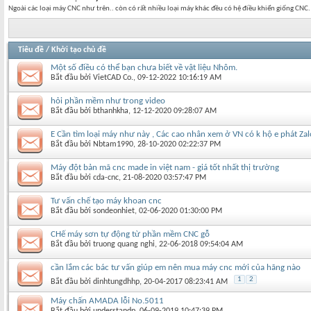
Ngoài các loại máy CNC như trên.. còn có rất nhiều loại máy khác đều có hệ điều khiển giống CNC
Tiêu đề
/
Khởi tạo chủ đề
Một số điều có thể bạn chưa biết về vật liệu Nhôm.
Bắt đầu bởi
VietCAD Co.
‎, 09-12-2022 10:16:19 AM
hỏi phần mềm như trong video
Bắt đầu bởi
bthanhkha
‎, 12-12-2020 09:28:07 AM
E Cần tìm loại máy như này , Các cao nhân xem ở VN có k hộ e phát Z
Bắt đầu bởi
Nbtam1990
‎, 28-10-2020 02:22:37 PM
Máy đột bản mã cnc made in việt nam - giá tốt nhất thị trường
Bắt đầu bởi
cda-cnc
‎, 21-08-2020 03:57:47 PM
Tư vấn chế tạo máy khoan cnc
Bắt đầu bởi
sondeonhiet
‎, 02-06-2020 01:30:00 PM
CHế máy sơn tự động từ phần mềm CNC gỗ
Bắt đầu bởi
truong quang nghi
‎, 22-06-2018 09:54:04 AM
cần lắm các bác tư vấn giúp em nên mua máy cnc mới của hãng nào
1
2
Bắt đầu bởi
dinhtungdhhp
‎, 20-04-2017 08:23:41 AM
Máy chấn AMADA lỗi No.5011
Bắt đầu bởi
understandp
‎, 06-09-2019 10:47:39 PM