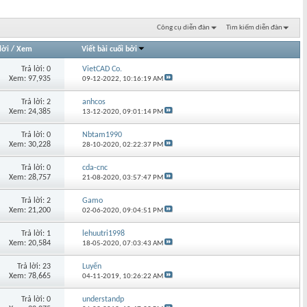
Công cụ diễn đàn
Tìm kiếm diễn đàn
lời
/
Xem
Viết bài cuối bởi
Trả lời: 0
VietCAD Co.
Xem: 97,935
09-12-2022,
10:16:19 AM
Trả lời: 2
anhcos
Xem: 24,385
13-12-2020,
09:01:14 PM
Trả lời: 0
Nbtam1990
Xem: 30,228
28-10-2020,
02:22:37 PM
Trả lời: 0
cda-cnc
Xem: 28,757
21-08-2020,
03:57:47 PM
Trả lời: 2
Gamo
Xem: 21,200
02-06-2020,
09:04:51 PM
Trả lời: 1
lehuutri1998
Xem: 20,584
18-05-2020,
07:03:43 AM
Trả lời: 23
Luyến
Xem: 78,665
04-11-2019,
10:26:22 AM
Trả lời: 0
understandp