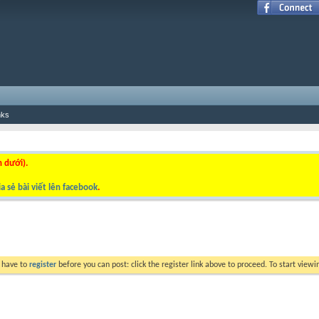
nks
n dưới).
a sẻ bài viết lên facebook
.
y have to
register
before you can post: click the register link above to proceed. To start view