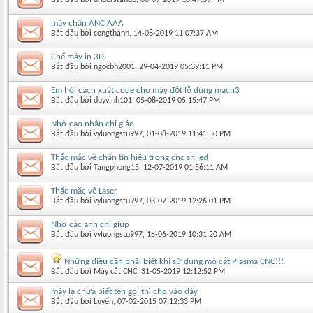
máy chấn ANC AAA
Bắt đầu bởi
congthanh
‎, 14-08-2019 11:07:37 AM
Chế máy in 3D
Bắt đầu bởi
ngocbh2001
‎, 29-04-2019 05:39:11 PM
Em hỏi cách xuất code cho máy đột lỗ dùng mach3
Bắt đầu bởi
duyvinh101
‎, 05-08-2019 05:15:47 PM
Nhờ cao nhân chỉ giáo
Bắt đầu bởi
vyluongstu997
‎, 01-08-2019 11:41:50 PM
Thắc mắc về chân tín hiệu trong cnc shiled
Bắt đầu bởi
Tangphong15
‎, 12-07-2019 01:56:11 AM
Thắc mắc về Laser
Bắt đầu bởi
vyluongstu997
‎, 03-07-2019 12:26:01 PM
Nhờ các anh chỉ giúp
Bắt đầu bởi
vyluongstu997
‎, 18-06-2019 10:31:20 AM
Những điều cần phải biết khi sử dụng mỏ cắt Plasma CNC!!!
Bắt đầu bởi
Máy cắt CNC
‎, 31-05-2019 12:12:52 PM
máy lạ chưa biết tên gọi thì cho vào đây
Bắt đầu bởi
Luyến
‎, 07-02-2015 07:12:33 PM