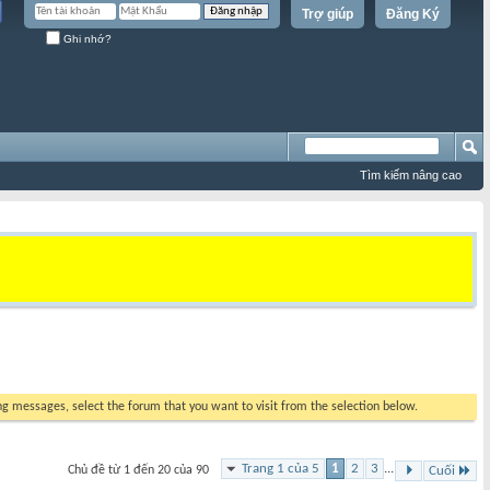
Trợ giúp
Đăng Ký
Ghi nhớ?
Tìm kiếm nâng cao
ing messages, select the forum that you want to visit from the selection below.
Trang 1 của 5
1
2
3
...
Chủ đề từ 1 đến 20 của 90
Cuối