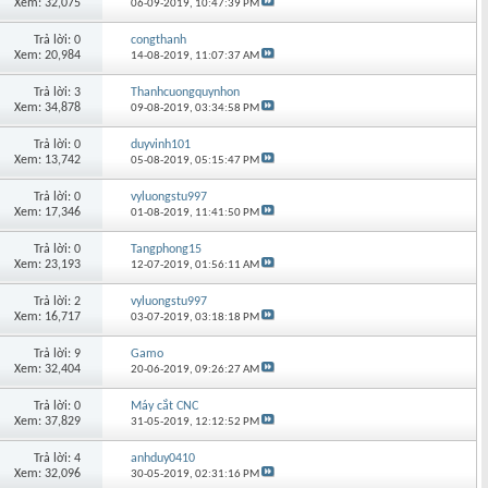
Xem: 32,075
06-09-2019,
10:47:39 PM
Trả lời: 0
congthanh
Xem: 20,984
14-08-2019,
11:07:37 AM
Trả lời: 3
Thanhcuongquynhon
Xem: 34,878
09-08-2019,
03:34:58 PM
Trả lời: 0
duyvinh101
Xem: 13,742
05-08-2019,
05:15:47 PM
Trả lời: 0
vyluongstu997
Xem: 17,346
01-08-2019,
11:41:50 PM
Trả lời: 0
Tangphong15
Xem: 23,193
12-07-2019,
01:56:11 AM
Trả lời: 2
vyluongstu997
Xem: 16,717
03-07-2019,
03:18:18 PM
Trả lời: 9
Gamo
Xem: 32,404
20-06-2019,
09:26:27 AM
Trả lời: 0
Máy cắt CNC
Xem: 37,829
31-05-2019,
12:12:52 PM
Trả lời: 4
anhduy0410
Xem: 32,096
30-05-2019,
02:31:16 PM