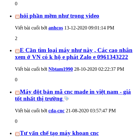
0
hỏi phần mềm như trong video
Viết bài cuối bởi
anhcos
13-12-2020
09:01:14 PM
2
E Cần tìm loại máy như này , Các cao nhân
xem ở VN có k hộ e phát Zalo e 0961343222
Viết bài cuối bởi
Nbtam1990
28-10-2020
02:22:37 PM
0
Máy đột bản mã cnc made in việt nam - giá
tốt nhất thị trường
Viết bài cuối bởi
cda-cnc
21-08-2020
03:57:47 PM
0
Tư vấn chế tạo máy khoan cnc