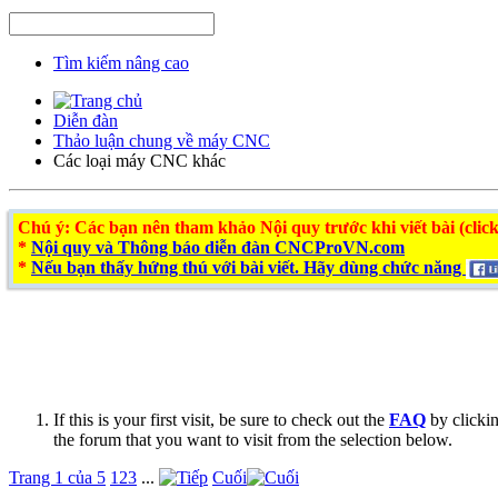
Tìm kiếm nâng cao
Diễn đàn
Thảo luận chung về máy CNC
Các loại máy CNC khác
Chú ý
: Các bạn nên tham khảo Nội quy trước khi viết bài (click
*
Nội quy và Thông báo diễn đàn CNCProVN.com
*
Nếu bạn thấy hứng thú với bài viết. Hãy dùng chức năng
If this is your first visit, be sure to check out the
FAQ
by clicki
the forum that you want to visit from the selection below.
Trang 1 của 5
1
2
3
...
Cuối