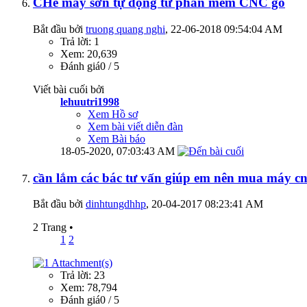
CHế máy sơn tự động từ phần mềm CNC gỗ
Bắt đầu bởi
truong quang nghi
‎, 22-06-2018 09:54:04 AM
Trả lời: 1
Xem: 20,639
Đánh giá0 / 5
Viết bài cuối bởi
lehuutri1998
Xem Hồ sơ
Xem bài viết diễn đàn
Xem Bài báo
18-05-2020,
07:03:43 AM
cần lắm các bác tư vấn giúp em nên mua máy c
Bắt đầu bởi
dinhtungdhhp
‎, 20-04-2017 08:23:41 AM
2 Trang
•
1
2
Trả lời: 23
Xem: 78,794
Đánh giá0 / 5