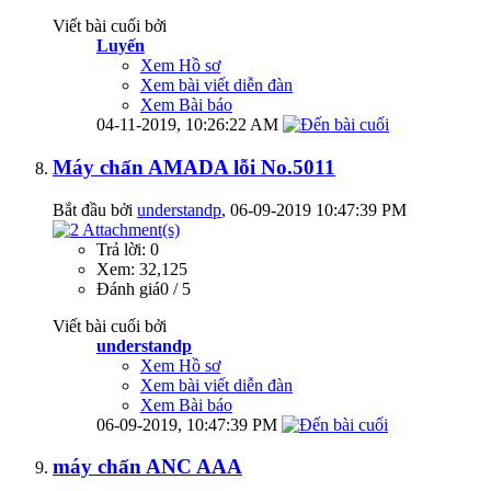
Viết bài cuối bởi
Luyến
Xem Hồ sơ
Xem bài viết diễn đàn
Xem Bài báo
04-11-2019,
10:26:22 AM
Máy chấn AMADA lỗi No.5011
Bắt đầu bởi
understandp
‎, 06-09-2019 10:47:39 PM
Trả lời: 0
Xem: 32,125
Đánh giá0 / 5
Viết bài cuối bởi
understandp
Xem Hồ sơ
Xem bài viết diễn đàn
Xem Bài báo
06-09-2019,
10:47:39 PM
máy chấn ANC AAA