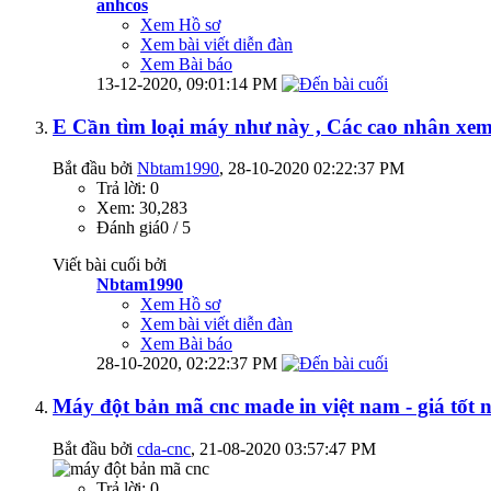
anhcos
Xem Hồ sơ
Xem bài viết diễn đàn
Xem Bài báo
13-12-2020,
09:01:14 PM
E Cần tìm loại máy như này , Các cao nhân xem
Bắt đầu bởi
Nbtam1990
‎, 28-10-2020 02:22:37 PM
Trả lời: 0
Xem: 30,283
Đánh giá0 / 5
Viết bài cuối bởi
Nbtam1990
Xem Hồ sơ
Xem bài viết diễn đàn
Xem Bài báo
28-10-2020,
02:22:37 PM
Máy đột bản mã cnc made in việt nam - giá tốt n
Bắt đầu bởi
cda-cnc
‎, 21-08-2020 03:57:47 PM
Trả lời: 0