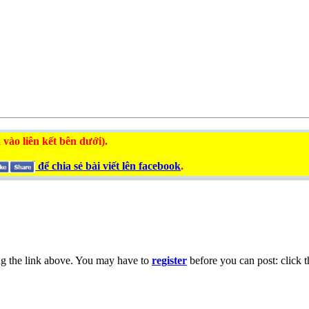
 vào liên kết bên dưới).
để chia sẻ bài viết lên facebook
.
ng the link above. You may have to
register
before you can post: click t