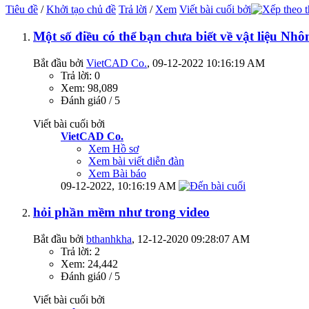
Tiêu đề
/
Khởi tạo chủ đề
Trả lời
/
Xem
Viết bài cuối bởi
Một số điều có thể bạn chưa biết về vật liệu Nhô
Bắt đầu bởi
VietCAD Co.
‎, 09-12-2022 10:16:19 AM
Trả lời: 0
Xem: 98,089
Đánh giá0 / 5
Viết bài cuối bởi
VietCAD Co.
Xem Hồ sơ
Xem bài viết diễn đàn
Xem Bài báo
09-12-2022,
10:16:19 AM
hỏi phần mềm như trong video
Bắt đầu bởi
bthanhkha
‎, 12-12-2020 09:28:07 AM
Trả lời: 2
Xem: 24,442
Đánh giá0 / 5
Viết bài cuối bởi