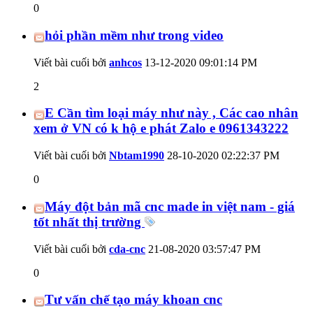
0
hỏi phần mềm như trong video
Viết bài cuối bởi
anhcos
13-12-2020
09:01:14 PM
2
E Cần tìm loại máy như này , Các cao nhân
xem ở VN có k hộ e phát Zalo e 0961343222
Viết bài cuối bởi
Nbtam1990
28-10-2020
02:22:37 PM
0
Máy đột bản mã cnc made in việt nam - giá
tốt nhất thị trường
Viết bài cuối bởi
cda-cnc
21-08-2020
03:57:47 PM
0
Tư vấn chế tạo máy khoan cnc