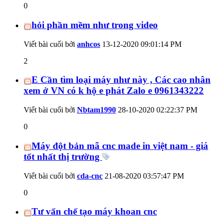
0
hỏi phần mềm như trong video
Viết bài cuối bởi
anhcos
13-12-2020
09:01:14 PM
2
E Cần tìm loại máy như này , Các cao nhân
xem ở VN có k hộ e phát Zalo e 0961343222
Viết bài cuối bởi
Nbtam1990
28-10-2020
02:22:37 PM
0
Máy đột bản mã cnc made in việt nam - giá
tốt nhất thị trường
Viết bài cuối bởi
cda-cnc
21-08-2020
03:57:47 PM
0
Tư vấn chế tạo máy khoan cnc