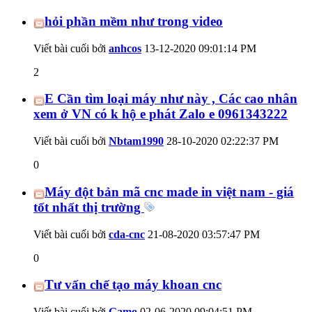
hỏi phần mềm như trong video
Viết bài cuối bởi
anhcos
13-12-2020
09:01:14 PM
2
E Cần tìm loại máy như này , Các cao nhân
xem ở VN có k hộ e phát Zalo e 0961343222
Viết bài cuối bởi
Nbtam1990
28-10-2020
02:22:37 PM
0
Máy đột bản mã cnc made in việt nam - giá
tốt nhất thị trường
Viết bài cuối bởi
cda-cnc
21-08-2020
03:57:47 PM
0
Tư vấn chế tạo máy khoan cnc
Viết bài cuối bởi
Gamo
02-06-2020
09:04:51 PM