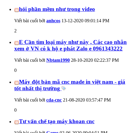
hỏi phần mềm như trong video
Viết bài cuối bởi
anhcos
13-12-2020
09:01:14 PM
2
E Cần tìm loại máy như này , Các cao nhân
xem ở VN có k hộ e phát Zalo e 0961343222
Viết bài cuối bởi
Nbtam1990
28-10-2020
02:22:37 PM
0
Máy đột bản mã cnc made in việt nam - giá
tốt nhất thị trường
Viết bài cuối bởi
cda-cnc
21-08-2020
03:57:47 PM
0
Tư vấn chế tạo máy khoan cnc
Viết bài cuối bởi
Gamo
02-06-2020
09:04:51 PM