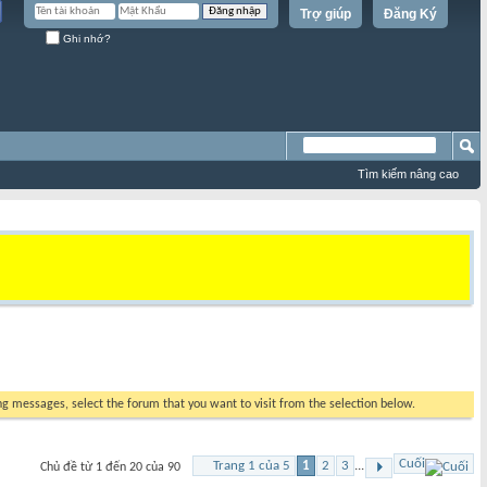
Trợ giúp
Đăng Ký
Ghi nhớ?
Tìm kiếm nâng cao
ing messages, select the forum that you want to visit from the selection below.
Cuối
Trang 1 của 5
1
2
3
...
Chủ đề từ 1 đến 20 của 90