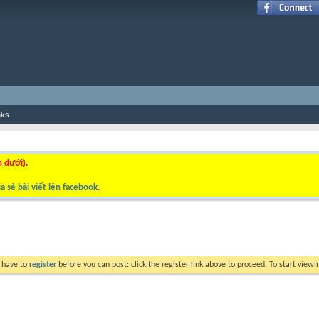
nks
n dưới).
a sẻ bài viết lên facebook
.
y have to
register
before you can post: click the register link above to proceed. To start view