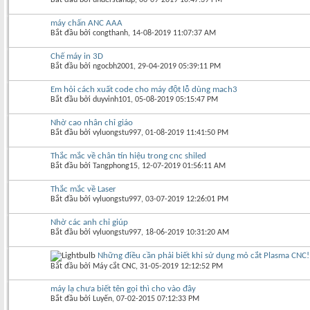
máy chấn ANC AAA
Bắt đầu bởi
congthanh
‎, 14-08-2019 11:07:37 AM
Chế máy in 3D
Bắt đầu bởi
ngocbh2001
‎, 29-04-2019 05:39:11 PM
Em hỏi cách xuất code cho máy đột lỗ dùng mach3
Bắt đầu bởi
duyvinh101
‎, 05-08-2019 05:15:47 PM
Nhờ cao nhân chỉ giáo
Bắt đầu bởi
vyluongstu997
‎, 01-08-2019 11:41:50 PM
Thắc mắc về chân tín hiệu trong cnc shiled
Bắt đầu bởi
Tangphong15
‎, 12-07-2019 01:56:11 AM
Thắc mắc về Laser
Bắt đầu bởi
vyluongstu997
‎, 03-07-2019 12:26:01 PM
Nhờ các anh chỉ giúp
Bắt đầu bởi
vyluongstu997
‎, 18-06-2019 10:31:20 AM
Những điều cần phải biết khi sử dụng mỏ cắt Plasma CNC!
Bắt đầu bởi
Máy cắt CNC
‎, 31-05-2019 12:12:52 PM
máy lạ chưa biết tên gọi thì cho vào đây
Bắt đầu bởi
Luyến
‎, 07-02-2015 07:12:33 PM