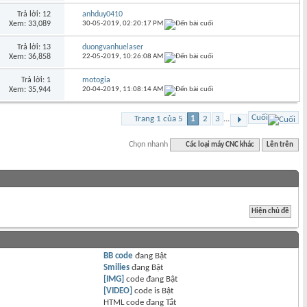
Trả lời: 12
anhduy0410
Xem: 33,089
30-05-2019,
02:20:17 PM
Trả lời: 13
duongvanhuelaser
Xem: 36,858
22-05-2019,
10:26:08 AM
Trả lời: 1
motogia
Xem: 35,944
20-04-2019,
11:08:14 AM
Cuối
Trang 1 của 5
1
2
3
...
Chọn nhanh
Các loại máy CNC khác
Lên trên
BB code
đang
Bật
Smilies
đang
Bật
[IMG]
code đang
Bật
[VIDEO]
code is
Bật
HTML code đang
Tắt