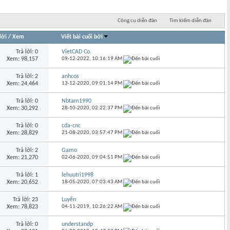
Công cụ diễn đàn
Tìm kiếm diễn đàn
lời
/
Xem
Viết bài cuối bởi
Trả lời: 0
VietCAD Co.
Xem: 98,157
09-12-2022,
10:16:19 AM
Trả lời: 2
anhcos
Xem: 24,464
13-12-2020,
09:01:14 PM
Trả lời: 0
Nbtam1990
Xem: 30,292
28-10-2020,
02:22:37 PM
Trả lời: 0
cda-cnc
Xem: 28,829
21-08-2020,
03:57:47 PM
Trả lời: 2
Gamo
Xem: 21,270
02-06-2020,
09:04:51 PM
Trả lời: 1
lehuutri1998
Xem: 20,652
18-05-2020,
07:03:43 AM
Trả lời: 23
Luyến
Xem: 78,823
04-11-2019,
10:26:22 AM
Trả lời: 0
understandp