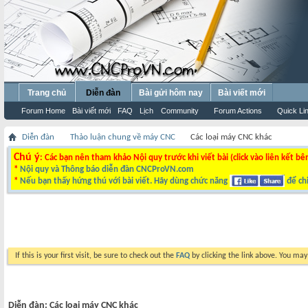
Trang chủ
Diễn đàn
Bài gửi hôm nay
Bài viết mới
Forum Home
Bài viết mới
FAQ
Lịch
Community
Forum Actions
Quick Li
Diễn đàn
Thảo luận chung về máy CNC
Các loại máy CNC khác
Chú ý
: Các bạn nên tham khảo Nội quy trước khi viết bài (click vào liên kết bê
*
Nội quy và Thông báo diễn đàn CNCProVN.com
*
Nếu bạn thấy hứng thú với bài viết. Hãy dùng chức năng
để chi
If this is your first visit, be sure to check out the
FAQ
by clicking the link above. You ma
Diễn đàn:
Các loại máy CNC khác