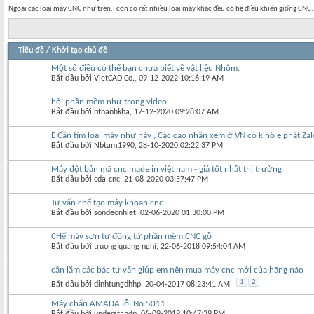
Ngoài các loại máy CNC như trên.. còn có rất nhiều loại máy khác đều có hệ điều khiển giống CNC
Tiêu đề
/
Khởi tạo chủ đề
Một số điều có thể bạn chưa biết về vật liệu Nhôm.
Bắt đầu bởi
VietCAD Co.
‎, 09-12-2022 10:16:19 AM
hỏi phần mềm như trong video
Bắt đầu bởi
bthanhkha
‎, 12-12-2020 09:28:07 AM
E Cần tìm loại máy như này , Các cao nhân xem ở VN có k hộ e phát Z
Bắt đầu bởi
Nbtam1990
‎, 28-10-2020 02:22:37 PM
Máy đột bản mã cnc made in việt nam - giá tốt nhất thị trường
Bắt đầu bởi
cda-cnc
‎, 21-08-2020 03:57:47 PM
Tư vấn chế tạo máy khoan cnc
Bắt đầu bởi
sondeonhiet
‎, 02-06-2020 01:30:00 PM
CHế máy sơn tự động từ phần mềm CNC gỗ
Bắt đầu bởi
truong quang nghi
‎, 22-06-2018 09:54:04 AM
cần lắm các bác tư vấn giúp em nên mua máy cnc mới của hãng nào
1
2
Bắt đầu bởi
dinhtungdhhp
‎, 20-04-2017 08:23:41 AM
Máy chấn AMADA lỗi No.5011
Bắt đầu bởi
understandp
‎, 06-09-2019 10:47:39 PM