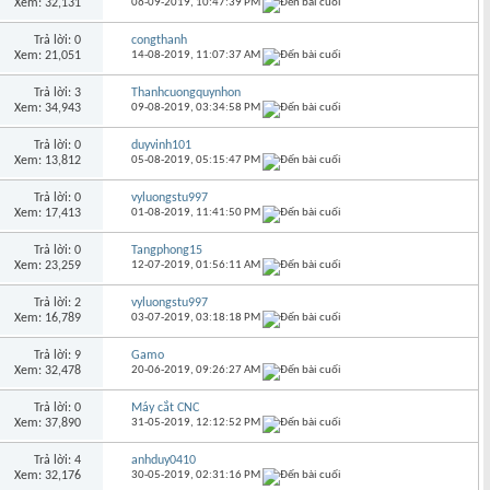
Xem: 32,131
06-09-2019,
10:47:39 PM
Trả lời: 0
congthanh
Xem: 21,051
14-08-2019,
11:07:37 AM
Trả lời: 3
Thanhcuongquynhon
Xem: 34,943
09-08-2019,
03:34:58 PM
Trả lời: 0
duyvinh101
Xem: 13,812
05-08-2019,
05:15:47 PM
Trả lời: 0
vyluongstu997
Xem: 17,413
01-08-2019,
11:41:50 PM
Trả lời: 0
Tangphong15
Xem: 23,259
12-07-2019,
01:56:11 AM
Trả lời: 2
vyluongstu997
Xem: 16,789
03-07-2019,
03:18:18 PM
Trả lời: 9
Gamo
Xem: 32,478
20-06-2019,
09:26:27 AM
Trả lời: 0
Máy cắt CNC
Xem: 37,890
31-05-2019,
12:12:52 PM
Trả lời: 4
anhduy0410
Xem: 32,176
30-05-2019,
02:31:16 PM