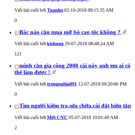
Viết bài cuối bởi
Tuanlm
02-10-2018
09:15:35 AM
0
Bác nào cần mua mỡ bò cao tốc không ?
Viết bài cuối bởi
ktshung
29-07-2018
08:48:24 AM
121
minh cần gia công 2000 cái này anh em ai có
thể làm được !
Viết bài cuối bởi
trongnghia091
12-07-2018
09:20:06 PM
0
Tìm người kiểm tra,sửa chữa,cài đặt biến tần
Viết bài cuối bởi
Mới CNC
05-07-2018
10:01:49 AM
2