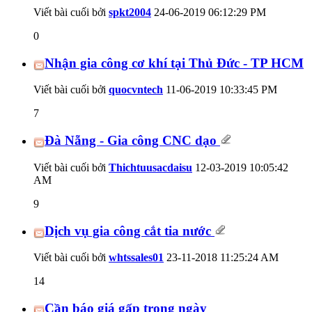
Viết bài cuối bởi
spkt2004
24-06-2019
06:12:29 PM
0
Nhận gia công cơ khí tại Thủ Đức - TP HCM
Viết bài cuối bởi
quocvntech
11-06-2019
10:33:45 PM
7
Đà Nẵng - Gia công CNC dạo
Viết bài cuối bởi
Thichtuusacdaisu
12-03-2019
10:05:42
AM
9
Dịch vụ gia công cắt tia nước
Viết bài cuối bởi
whtssales01
23-11-2018
11:25:24 AM
14
Cần báo giá gấp trong ngày