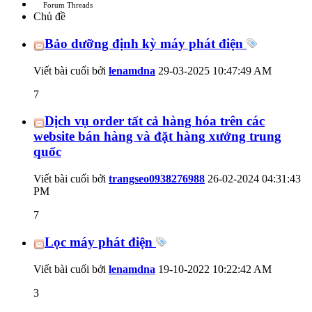
Forum Threads
Chủ đề
Bảo dưỡng định kỳ máy phát điện
Viết bài cuối bởi
lenamdna
29-03-2025
10:47:49 AM
7
Dịch vụ order tất cả hàng hóa trên các
website bán hàng và đặt hàng xưởng trung
quốc
Viết bài cuối bởi
trangseo0938276988
26-02-2024
04:31:43
PM
7
Lọc máy phát điện
Viết bài cuối bởi
lenamdna
19-10-2022
10:22:42 AM
3