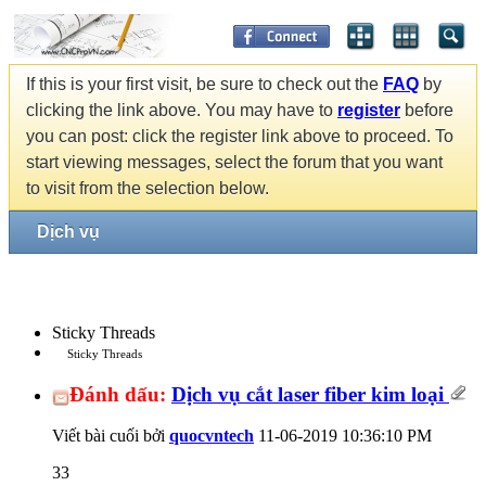
If this is your first visit, be sure to check out the
FAQ
by
clicking the link above. You may have to
register
before
you can post: click the register link above to proceed. To
start viewing messages, select the forum that you want
to visit from the selection below.
Dịch vụ
Sticky Threads
Sticky Threads
Đánh dấu:
Dịch vụ cắt laser fiber kim loại
Viết bài cuối bởi
quocvntech
11-06-2019
10:36:10 PM
33