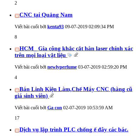
2
CNC tại Quảng Nam
Viết bài cuối bởi
kenta93
09-07-2019
02:09:34 PM
8
HCM_ Gia công khắc cắt hàn laser chính xác
trên mọi loại vật liệu
Viết bài cuối bởi
newlyperfume
03-07-2019
02:59:20 PM
4
Bán Linh Kiện Làm,Chế Máy CNC (hàng cũ
giá sinh viên)
Viết bài cuối bởi
Ga con
02-07-2019
10:53:59 AM
17
Dịch vụ lập trình PLC chống ế đây các bác.