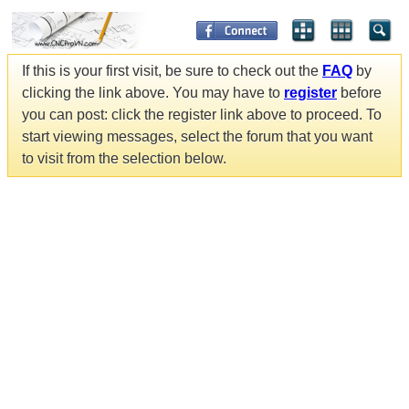
If this is your first visit, be sure to check out the
FAQ
by
clicking the link above. You may have to
register
before
you can post: click the register link above to proceed. To
start viewing messages, select the forum that you want
to visit from the selection below.