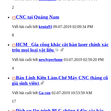
2
CNC tại Quảng Nam
Viết bài cuối bởi
kenta93
09-07-2019
02:09:34 PM
8
HCM_ Gia công khắc cắt hàn laser chính xác
trên mọi loại vật liệu
Viết bài cuối bởi
newlyperfume
03-07-2019
02:59:20 PM
4
Bán Linh Kiện Làm,Chế Máy CNC (hàng cũ
giá sinh viên)
Viết bài cuối bởi
Ga con
02-07-2019
10:53:59 AM
17
Dịch vụ lập trình PLC chống ế đây các bác.