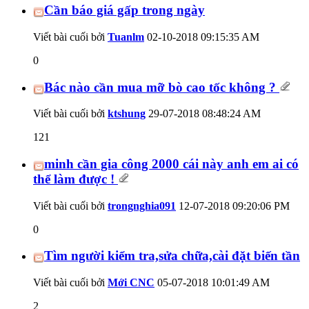
Cần báo giá gấp trong ngày
Viết bài cuối bởi
Tuanlm
02-10-2018
09:15:35 AM
0
Bác nào cần mua mỡ bò cao tốc không ?
Viết bài cuối bởi
ktshung
29-07-2018
08:48:24 AM
121
minh cần gia công 2000 cái này anh em ai có
thể làm được !
Viết bài cuối bởi
trongnghia091
12-07-2018
09:20:06 PM
0
Tìm người kiểm tra,sửa chữa,cài đặt biến tần
Viết bài cuối bởi
Mới CNC
05-07-2018
10:01:49 AM
2