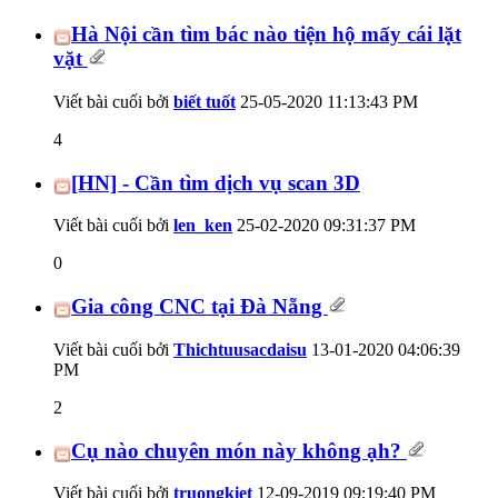
Hà Nội cần tìm bác nào tiện hộ mấy cái lặt
vặt
Viết bài cuối bởi
biết tuốt
25-05-2020
11:13:43 PM
4
[HN] - Cần tìm dịch vụ scan 3D
Viết bài cuối bởi
len_ken
25-02-2020
09:31:37 PM
0
Gia công CNC tại Đà Nẵng
Viết bài cuối bởi
Thichtuusacdaisu
13-01-2020
04:06:39
PM
2
Cụ nào chuyên món này không ạh?
Viết bài cuối bởi
truongkiet
12-09-2019
09:19:40 PM