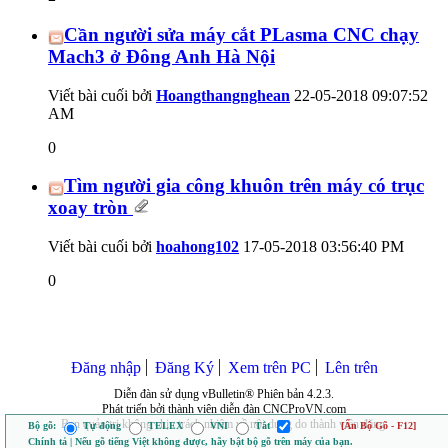
Cần người sửa máy cắt PLasma CNC chạy
Mach3 ở Đông Anh Hà Nội
Viết bài cuối bởi
Hoangthangnghean
22-05-2018
09:07:52
AM
0
Tìm người gia công khuôn trên máy có trục
xoay tròn
Viết bài cuối bởi
hoahong102
17-05-2018
03:56:40 PM
0
Đăng nhập
Đăng Ký
Xem trên PC
Lên trên
Diễn đàn sử dụng vBulletin® Phiên bản 4.2.3.
Phát triển bởi thành viên diễn đàn CNCProVN.com
Ban quản trị không chịu trách nhiệm về nội dung do thành viên đăng.
Bộ gõ:
Tự động
TELEX
VNI
Tắt
[Ẩn Bộ Gõ - F12]
Chính tả | Nếu gõ tiếng Việt không được, hãy bật bộ gõ trên máy của bạn.