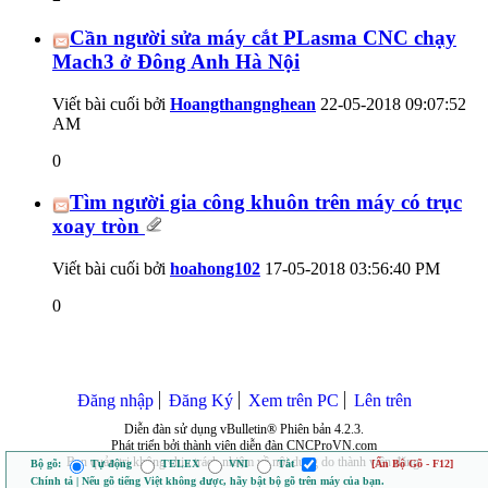
Cần người sửa máy cắt PLasma CNC chạy
Mach3 ở Đông Anh Hà Nội
Viết bài cuối bởi
Hoangthangnghean
22-05-2018
09:07:52
AM
0
Tìm người gia công khuôn trên máy có trục
xoay tròn
Viết bài cuối bởi
hoahong102
17-05-2018
03:56:40 PM
0
Đăng nhập
Đăng Ký
Xem trên PC
Lên trên
Diễn đàn sử dụng vBulletin® Phiên bản 4.2.3.
Phát triển bởi thành viên diễn đàn CNCProVN.com
Ban quản trị không chịu trách nhiệm về nội dung do thành viên đăng.
Bộ gõ:
Tự động
TELEX
VNI
Tắt
[Ẩn Bộ Gõ - F12]
Chính tả | Nếu gõ tiếng Việt không được, hãy bật bộ gõ trên máy của bạn.