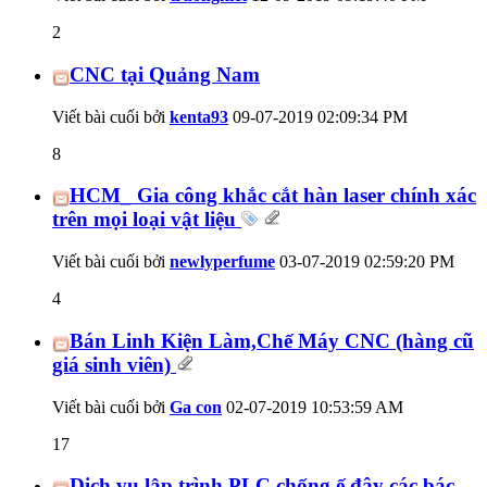
2
CNC tại Quảng Nam
Viết bài cuối bởi
kenta93
09-07-2019
02:09:34 PM
8
HCM_ Gia công khắc cắt hàn laser chính xác
trên mọi loại vật liệu
Viết bài cuối bởi
newlyperfume
03-07-2019
02:59:20 PM
4
Bán Linh Kiện Làm,Chế Máy CNC (hàng cũ
giá sinh viên)
Viết bài cuối bởi
Ga con
02-07-2019
10:53:59 AM
17
Dịch vụ lập trình PLC chống ế đây các bác.