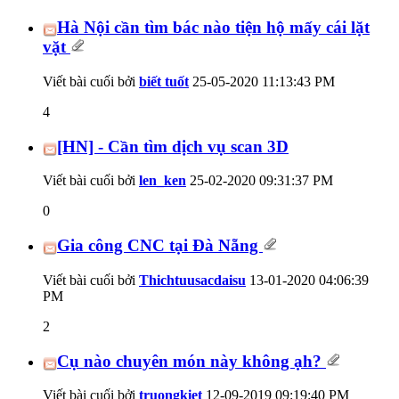
Hà Nội cần tìm bác nào tiện hộ mấy cái lặt
vặt
Viết bài cuối bởi
biết tuốt
25-05-2020
11:13:43 PM
4
[HN] - Cần tìm dịch vụ scan 3D
Viết bài cuối bởi
len_ken
25-02-2020
09:31:37 PM
0
Gia công CNC tại Đà Nẵng
Viết bài cuối bởi
Thichtuusacdaisu
13-01-2020
04:06:39
PM
2
Cụ nào chuyên món này không ạh?
Viết bài cuối bởi
truongkiet
12-09-2019
09:19:40 PM