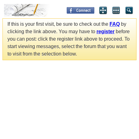
If this is your first visit, be sure to check out the
FAQ
by
clicking the link above. You may have to
register
before
you can post: click the register link above to proceed. To
start viewing messages, select the forum that you want
to visit from the selection below.