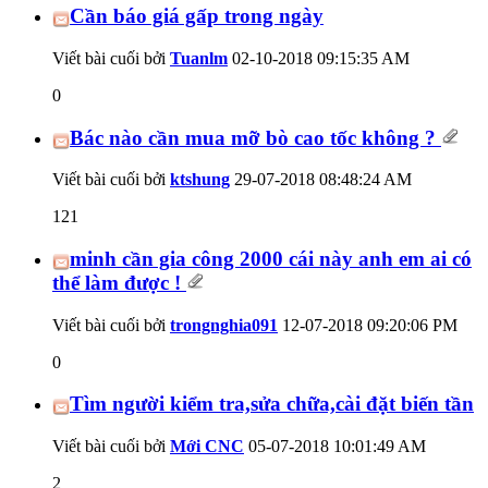
Cần báo giá gấp trong ngày
Viết bài cuối bởi
Tuanlm
02-10-2018
09:15:35 AM
0
Bác nào cần mua mỡ bò cao tốc không ?
Viết bài cuối bởi
ktshung
29-07-2018
08:48:24 AM
121
minh cần gia công 2000 cái này anh em ai có
thể làm được !
Viết bài cuối bởi
trongnghia091
12-07-2018
09:20:06 PM
0
Tìm người kiểm tra,sửa chữa,cài đặt biến tần
Viết bài cuối bởi
Mới CNC
05-07-2018
10:01:49 AM
2