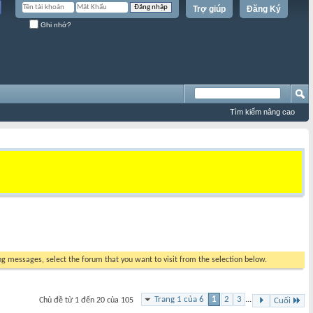
Trợ giúp
Đăng Ký
Ghi nhớ?
Tìm kiếm nâng cao
ing messages, select the forum that you want to visit from the selection below.
Trang 1 của 6
1
2
3
...
Chủ đề từ 1 đến 20 của 105
Cuối