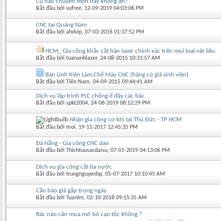
Cụ nào chuyên món này không ạh?
Bắt đầu bởi
vufree
‎, 12-09-2019 04:03:06 PM
CNC tại Quảng Nam
Bắt đầu bởi
ahdvip
‎, 07-03-2016 01:37:52 PM
HCM_ Gia công khắc cắt hàn laser chính xác trên mọi loại vật liệu
Bắt đầu bởi
tuananhlaser
‎, 24-08-2015 10:31:57 AM
Bán Linh Kiện Làm,Chế Máy CNC (hàng cũ giá sinh viên)
Bắt đầu bởi
Tiến Nam
‎, 04-09-2015 09:44:41 AM
Dịch vụ lập trình PLC chống ế đây các bác.
Bắt đầu bởi
spkt2004
‎, 24-06-2019 06:12:29 PM
Nhận gia công cơ khí tại Thủ Đức - TP HCM
Bắt đầu bởi
moi
‎, 19-11-2017 12:45:35 PM
Đà Nẵng - Gia công CNC dạo
Bắt đầu bởi
Thichtuusacdaisu
‎, 07-01-2019 04:13:06 PM
Dịch vụ gia công cắt tia nước
Bắt đầu bởi
trungnguyenhp
‎, 05-07-2017 10:10:45 AM
Cần báo giá gấp trong ngày
Bắt đầu bởi
Tuanlm
‎, 02-10-2018 09:15:35 AM
Bác nào cần mua mỡ bò cao tốc không ?