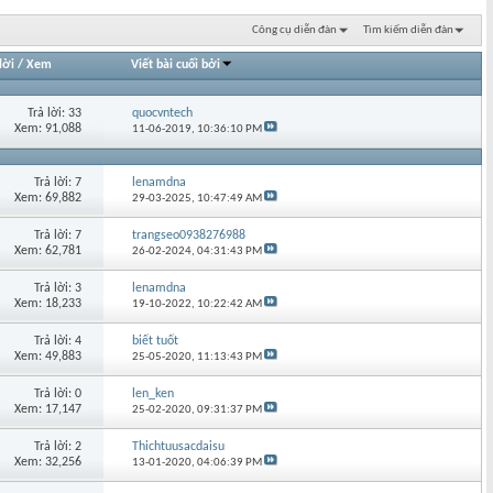
Công cụ diễn đàn
Tìm kiếm diễn đàn
lời
/
Xem
Viết bài cuối bởi
Trả lời: 33
quocvntech
Xem: 91,088
11-06-2019,
10:36:10 PM
Trả lời: 7
lenamdna
Xem: 69,882
29-03-2025,
10:47:49 AM
Trả lời: 7
trangseo0938276988
Xem: 62,781
26-02-2024,
04:31:43 PM
Trả lời: 3
lenamdna
Xem: 18,233
19-10-2022,
10:22:42 AM
Trả lời: 4
biết tuốt
Xem: 49,883
25-05-2020,
11:13:43 PM
Trả lời: 0
len_ken
Xem: 17,147
25-02-2020,
09:31:37 PM
Trả lời: 2
Thichtuusacdaisu
Xem: 32,256
13-01-2020,
04:06:39 PM