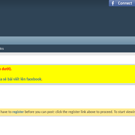
nks
n dưới).
a sẻ bài viết lên facebook
.
y have to
register
before you can post: click the register link above to proceed. To start view