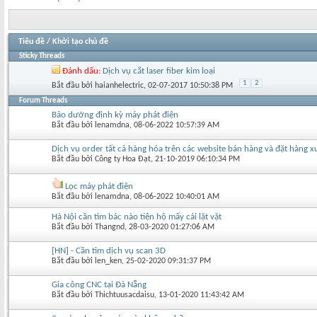
Tiêu đề
/
Khởi tạo chủ đề
Sticky Threads
Đánh dấu:
Dịch vụ cắt laser fiber kim loại
1
2
Bắt đầu bởi
haianhelectric
‎, 02-07-2017 10:50:38 PM
Forum Threads
Bảo dưỡng định kỳ máy phát điện
Bắt đầu bởi
lenamdna
‎, 08-06-2022 10:57:39 AM
Dịch vụ order tất cả hàng hóa trên các website bán hàng và đặt hàng 
Bắt đầu bởi
Công ty Hoa Đạt
‎, 21-10-2019 06:10:34 PM
Lọc máy phát điện
Bắt đầu bởi
lenamdna
‎, 08-06-2022 10:40:01 AM
Hà Nội cần tìm bác nào tiện hộ mấy cái lặt vặt
Bắt đầu bởi
Thangnd
‎, 28-03-2020 01:27:06 AM
[HN] - Cần tìm dịch vụ scan 3D
Bắt đầu bởi
len_ken
‎, 25-02-2020 09:31:37 PM
Gia công CNC tại Đà Nẵng
Bắt đầu bởi
Thichtuusacdaisu
‎, 13-01-2020 11:43:42 AM