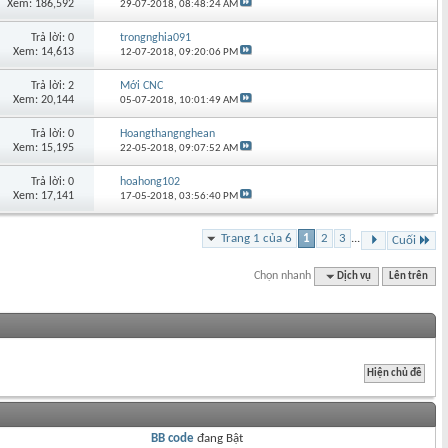
Xem: 186,592
29-07-2018,
08:48:24 AM
Trả lời: 0
trongnghia091
Xem: 14,613
12-07-2018,
09:20:06 PM
Trả lời: 2
Mới CNC
Xem: 20,144
05-07-2018,
10:01:49 AM
Trả lời: 0
Hoangthangnghean
Xem: 15,195
22-05-2018,
09:07:52 AM
Trả lời: 0
hoahong102
Xem: 17,141
17-05-2018,
03:56:40 PM
Trang 1 của 6
1
2
3
...
Cuối
Chọn nhanh
Dịch vụ
Lên trên
BB code
đang
Bật