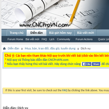
Trang chủ
Diễn đàn
Bài gửi hôm nay
Bài viết mới
Forum Home
Bài viết mới
FAQ
Lịch
Community
Forum Actions
Quick Li
Diễn đàn
Mua, bán, trao đổi, đấu giá, tuyển dụng
Dịch vụ
Chú ý
: Các bạn nên tham khảo Nội quy trước khi viết bài (click vào liên kết bê
*
Nội quy và Thông báo diễn đàn CNCProVN.com
*
Nếu bạn thấy hứng thú với bài viết. Hãy dùng chức năng
để chi
If this is your first visit, be sure to check out the
FAQ
by clicking the link above. You ma
Diễn đàn:
Dịch vụ