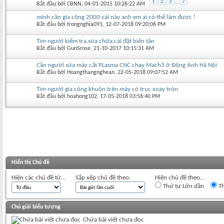
1
2
3
...
7
Bắt đầu bởi
CBNN
‎, 04-01-2015 10:26:22 AM
minh cần gia công 2000 cái này anh em ai có thể làm được !
Bắt đầu bởi
trongnghia091
‎, 12-07-2018 09:20:06 PM
Tìm người kiểm tra,sửa chữa,cài đặt biến tần
Bắt đầu bởi
GunSrose
‎, 21-10-2017 10:15:31 AM
Cần người sửa máy cắt PLasma CNC chạy Mach3 ở Đông Anh Hà Nội
Bắt đầu bởi
Hoangthangnghean
‎, 22-05-2018 09:07:52 AM
Tìm người gia công khuôn trên máy có trục xoay tròn
Bắt đầu bởi
hoahong102
‎, 17-05-2018 03:56:40 PM
Hiển thị Chủ đề
Hiện các chủ đề từ...
Sắp xếp chủ đề theo:
Hiện chủ đề theo...
Thứ tự Lớn dần
Th
Chú giải biểu tượng
Chứa bài viết chưa đọc