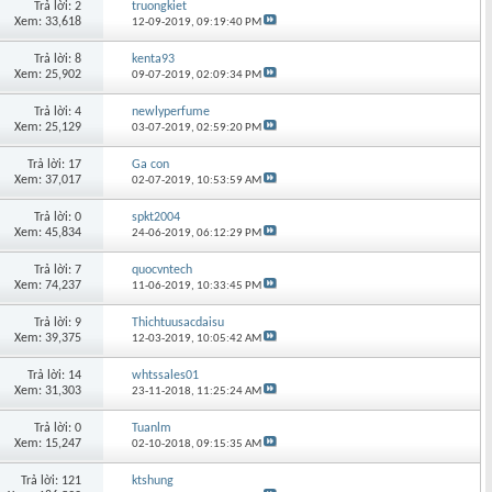
Trả lời: 2
truongkiet
Xem: 33,618
12-09-2019,
09:19:40 PM
Trả lời: 8
kenta93
Xem: 25,902
09-07-2019,
02:09:34 PM
Trả lời: 4
newlyperfume
Xem: 25,129
03-07-2019,
02:59:20 PM
Trả lời: 17
Ga con
Xem: 37,017
02-07-2019,
10:53:59 AM
Trả lời: 0
spkt2004
Xem: 45,834
24-06-2019,
06:12:29 PM
Trả lời: 7
quocvntech
Xem: 74,237
11-06-2019,
10:33:45 PM
Trả lời: 9
Thichtuusacdaisu
Xem: 39,375
12-03-2019,
10:05:42 AM
Trả lời: 14
whtssales01
Xem: 31,303
23-11-2018,
11:25:24 AM
Trả lời: 0
Tuanlm
Xem: 15,247
02-10-2018,
09:15:35 AM
Trả lời: 121
ktshung