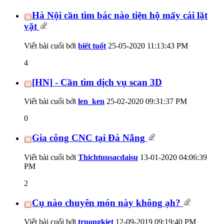
Hà Nội cần tìm bác nào tiện hộ mấy cái lặt
vặt
Viết bài cuối bởi
biết tuốt
25-05-2020
11:13:43 PM
4
[HN] - Cần tìm dịch vụ scan 3D
Viết bài cuối bởi
len_ken
25-02-2020
09:31:37 PM
0
Gia công CNC tại Đà Nẵng
Viết bài cuối bởi
Thichtuusacdaisu
13-01-2020
04:06:39
PM
2
Cụ nào chuyên món này không ạh?
Viết bài cuối bởi
truongkiet
12-09-2019
09:19:40 PM