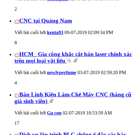
2
CNC tại Quảng Nam
Viết bài cuối bởi
kenta93
09-07-2019
02:09:34 PM
8
HCM_ Gia công khắc cắt hàn laser chính xác
trên mọi loại vật liệu
Viết bài cuối bởi
newlyperfume
03-07-2019
02:59:20 PM
4
Bán Linh Kiện Làm,Chế Máy CNC (hàng cũ
giá sinh viên)
Viết bài cuối bởi
Ga con
02-07-2019
10:53:59 AM
17
Dịch vụ lập trình PLC chống ế đây các bác.