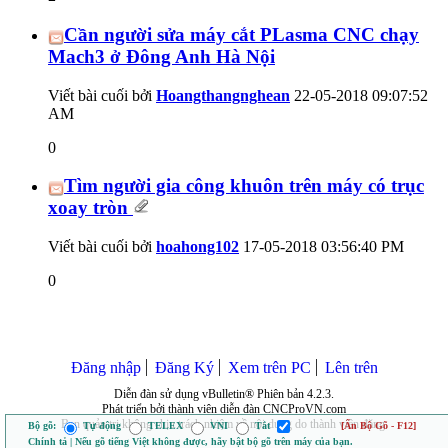
Cần người sửa máy cắt PLasma CNC chạy
Mach3 ở Đông Anh Hà Nội
Viết bài cuối bởi
Hoangthangnghean
22-05-2018
09:07:52
AM
0
Tìm người gia công khuôn trên máy có trục
xoay tròn
Viết bài cuối bởi
hoahong102
17-05-2018
03:56:40 PM
0
Đăng nhập
Đăng Ký
Xem trên PC
Lên trên
Diễn đàn sử dụng vBulletin® Phiên bản 4.2.3.
Phát triển bởi thành viên diễn đàn CNCProVN.com
Ban quản trị không chịu trách nhiệm về nội dung do thành viên đăng.
Bộ gõ:
Tự động
TELEX
VNI
Tắt
[Ẩn Bộ Gõ - F12]
Chính tả | Nếu gõ tiếng Việt không được, hãy bật bộ gõ trên máy của bạn.