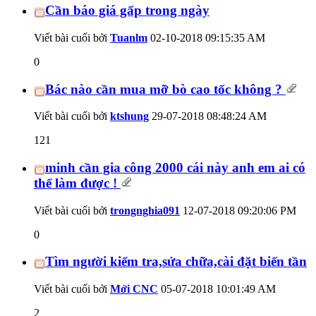
Cần báo giá gấp trong ngày
Viết bài cuối bởi
Tuanlm
02-10-2018
09:15:35 AM
0
Bác nào cần mua mỡ bò cao tốc không ?
Viết bài cuối bởi
ktshung
29-07-2018
08:48:24 AM
121
minh cần gia công 2000 cái này anh em ai có
thể làm được !
Viết bài cuối bởi
trongnghia091
12-07-2018
09:20:06 PM
0
Tìm người kiểm tra,sửa chữa,cài đặt biến tần
Viết bài cuối bởi
Mới CNC
05-07-2018
10:01:49 AM
2