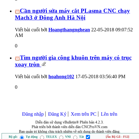
Cần người sửa máy cắt PLasma CNC chạy
Mach3 ở Đông Anh Hà Nội
Viết bài cuối bởi
Hoangthangnghean
22-05-2018
09:07:52
AM
0
Tìm người gia công khuôn trên máy có trục
xoay tròn
Viết bài cuối bởi
hoahong102
17-05-2018
03:56:40 PM
0
Đăng nhập
Đăng Ký
Xem trên PC
Lên trên
Diễn đàn sử dụng vBulletin® Phiên bản 4.2.3.
Phát triển bởi thành viên diễn đàn CNCProVN.com
Ban quản trị không chịu trách nhiệm về nội dung do thành viên đăng.
Bộ gõ:
Tự động
TELEX
VNI
Tắt
[Ẩn Bộ Gõ - F12]