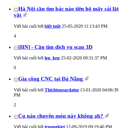
Hà Nội cần tìm bác nào tiện hộ mấy cái lặt
vặt
Viết bài cuối bởi
biết tuốt
25-05-2020
11:13:43 PM
4
[HN] - Cần tìm dịch vụ scan 3D
Viết bài cuối bởi
len_ken
25-02-2020
09:31:37 PM
0
Gia công CNC tại Đà Nẵng
Viết bài cuối bởi
Thichtuusacdaisu
13-01-2020
04:06:39
PM
2
Cụ nào chuyên món này không ạh?
Viết bài cuối bởi
truongkiet
12-09-2019
09:19:40 PM