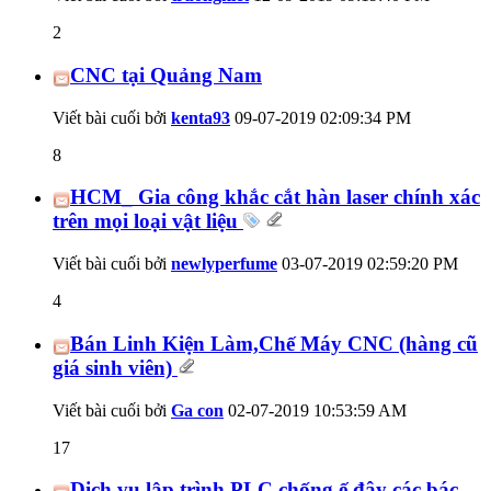
2
CNC tại Quảng Nam
Viết bài cuối bởi
kenta93
09-07-2019
02:09:34 PM
8
HCM_ Gia công khắc cắt hàn laser chính xác
trên mọi loại vật liệu
Viết bài cuối bởi
newlyperfume
03-07-2019
02:59:20 PM
4
Bán Linh Kiện Làm,Chế Máy CNC (hàng cũ
giá sinh viên)
Viết bài cuối bởi
Ga con
02-07-2019
10:53:59 AM
17
Dịch vụ lập trình PLC chống ế đây các bác.