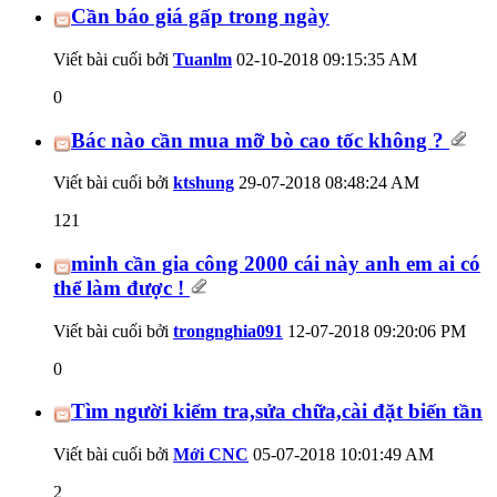
Cần báo giá gấp trong ngày
Viết bài cuối bởi
Tuanlm
02-10-2018
09:15:35 AM
0
Bác nào cần mua mỡ bò cao tốc không ?
Viết bài cuối bởi
ktshung
29-07-2018
08:48:24 AM
121
minh cần gia công 2000 cái này anh em ai có
thể làm được !
Viết bài cuối bởi
trongnghia091
12-07-2018
09:20:06 PM
0
Tìm người kiểm tra,sửa chữa,cài đặt biến tần
Viết bài cuối bởi
Mới CNC
05-07-2018
10:01:49 AM
2