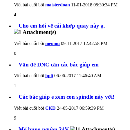
Viết bài cuối bởi
matsterdoan
11-01-2018
05:30:34 PM
4
Cho em hỏi về cái khớp quay này ạ.
Viết bài cuối bởi
meomu
09-11-2017
12:42:58 PM
0
Vấn đề DNC cần các bác giúp em
Viết bài cuối bởi
hpti
06-06-2017
11:46:40 AM
1
Các bác giúp e xem con spindle này với!
Viết bài cuối bởi
CKD
24-05-2017
06:59:39 PM
9
Mổ bụng nguồn 24V