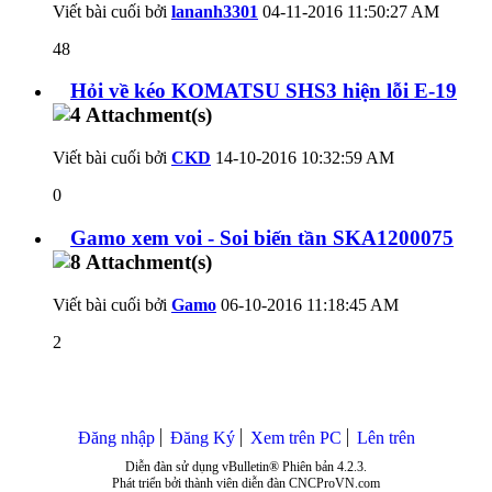
Viết bài cuối bởi
lananh3301
04-11-2016
11:50:27 AM
48
Hỏi về kéo KOMATSU SHS3 hiện lỗi E-19
Viết bài cuối bởi
CKD
14-10-2016
10:32:59 AM
0
Gamo xem voi - Soi biến tần SKA1200075
Viết bài cuối bởi
Gamo
06-10-2016
11:18:45 AM
2
Đăng nhập
Đăng Ký
Xem trên PC
Lên trên
Diễn đàn sử dụng vBulletin® Phiên bản 4.2.3.
Phát triển bởi thành viên diễn đàn CNCProVN.com