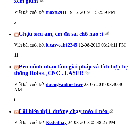
xem giùm
Viết bài cuối bởi
maxft2911
19-12-2019
11:52:39 PM
2
Chậu siêu âm, em đã sai chỗ nào :(
Viết bài cuối bởi
lucasyeah12345
12-08-2019
03:24:11 PM
11
Bên mình nhận làm giải pháp và tích hợp hệ
thống Robot ,CNC , LASER
Viết bài cuối bởi
duongvanhuelaser
23-05-2019
08:39:30
AM
0
Lỗi hiển thị 1 đường chạy méo 1 nẻo
Viết bài cuối bởi
Kedoithay
24-08-2018
05:48:25 PM