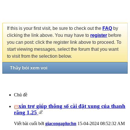
If this is your first visit, be sure to check out the
FAQ
by
clicking the link above. You may have to
register
before
you can post: click the register link above to proceed. To
start viewing messages, select the forum that you want
to visit from the selection below.
Thầy bói xem voi
Chủ đề
xin trợ giúp thông số cài đặt xung của thanh
răng 1.25
Viết bài cuối bởi
giacongapluchn
15-04-2024
08:52:32 AM