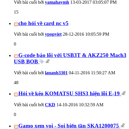
Viết bài cuối bởi
yamahaymh
13-03-2017
03:05:07 PM
15
cho hỏi về card nc v5
Viết bài cuối bởi
vpopviet
28-12-2016
10:05:59 PM
0
G-code báo lỗi với USB3T & AKZ250 Mach3
USB BOB
Viết bài cuối bởi
lananh3301
04-11-2016
11:50:27 AM
48
Hỏi về kéo KOMATSU SHS3 hiện lỗi E-19
Viết bài cuối bởi
CKD
14-10-2016
10:32:59 AM
0
Gamo xem voi - Soi biến tần SKA1200075