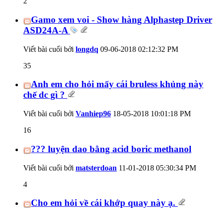
2
Gamo xem voi - Show hàng Alphastep Driver
ASD24A-A
Viết bài cuối bởi
longdq
09-06-2018
02:12:32 PM
35
Anh em cho hỏi mấy cái bruless khủng này
chế dc gì ?
Viết bài cuối bởi
Vanhiep96
18-05-2018
10:01:18 PM
16
??? luyện dao bằng acid boric methanol
Viết bài cuối bởi
matsterdoan
11-01-2018
05:30:34 PM
4
Cho em hỏi về cái khớp quay này ạ.