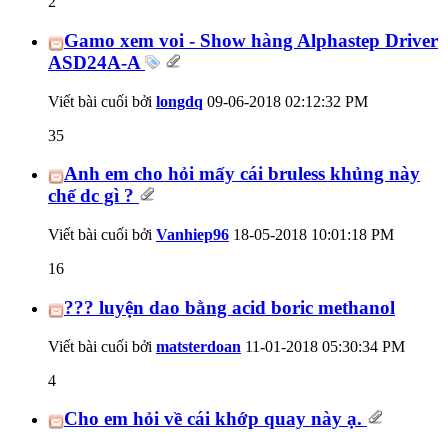
2
Gamo xem voi - Show hàng Alphastep Driver
ASD24A-A
Viết bài cuối bởi
longdq
09-06-2018
02:12:32 PM
35
Anh em cho hỏi mấy cái bruless khủng này
chế dc gì ?
Viết bài cuối bởi
Vanhiep96
18-05-2018
10:01:18 PM
16
??? luyện dao bằng acid boric methanol
Viết bài cuối bởi
matsterdoan
11-01-2018
05:30:34 PM
4
Cho em hỏi về cái khớp quay này ạ.