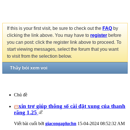
If this is your first visit, be sure to check out the
FAQ
by
clicking the link above. You may have to
register
before
you can post: click the register link above to proceed. To
start viewing messages, select the forum that you want
to visit from the selection below.
Thầy bói xem voi
Chủ đề
xin trợ giúp thông số cài đặt xung của thanh
răng 1.25
Viết bài cuối bởi
giacongapluchn
15-04-2024
08:52:32 AM