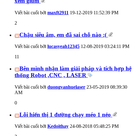
xem giùm
Viết bài cuối bởi
maxft2911
19-12-2019
11:52:39 PM
2
Chậu siêu âm, em đã sai chỗ nào :(
Viết bài cuối bởi
lucasyeah12345
12-08-2019
03:24:11 PM
11
Bên mình nhận làm giải pháp và tích hợp hệ
thống Robot ,CNC , LASER
Viết bài cuối bởi
duongvanhuelaser
23-05-2019
08:39:30
AM
0
Lỗi hiển thị 1 đường chạy méo 1 nẻo
Viết bài cuối bởi
Kedoithay
24-08-2018
05:48:25 PM