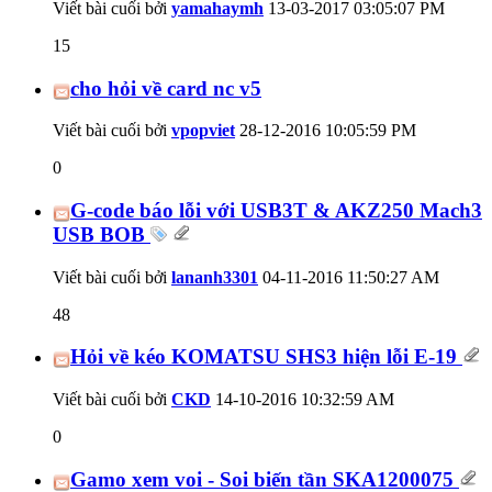
Viết bài cuối bởi
yamahaymh
13-03-2017
03:05:07 PM
15
cho hỏi về card nc v5
Viết bài cuối bởi
vpopviet
28-12-2016
10:05:59 PM
0
G-code báo lỗi với USB3T & AKZ250 Mach3
USB BOB
Viết bài cuối bởi
lananh3301
04-11-2016
11:50:27 AM
48
Hỏi về kéo KOMATSU SHS3 hiện lỗi E-19
Viết bài cuối bởi
CKD
14-10-2016
10:32:59 AM
0
Gamo xem voi - Soi biến tần SKA1200075