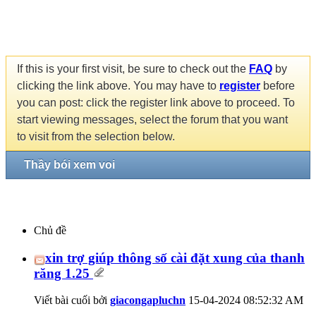
If this is your first visit, be sure to check out the
FAQ
by
clicking the link above. You may have to
register
before
you can post: click the register link above to proceed. To
start viewing messages, select the forum that you want
to visit from the selection below.
Thầy bói xem voi
Chủ đề
xin trợ giúp thông số cài đặt xung của thanh
răng 1.25
Viết bài cuối bởi
giacongapluchn
15-04-2024
08:52:32 AM