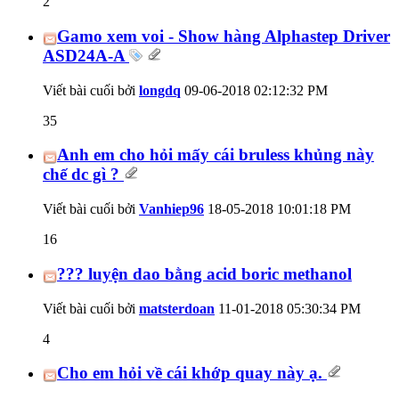
2
Gamo xem voi - Show hàng Alphastep Driver
ASD24A-A
Viết bài cuối bởi
longdq
09-06-2018
02:12:32 PM
35
Anh em cho hỏi mấy cái bruless khủng này
chế dc gì ?
Viết bài cuối bởi
Vanhiep96
18-05-2018
10:01:18 PM
16
??? luyện dao bằng acid boric methanol
Viết bài cuối bởi
matsterdoan
11-01-2018
05:30:34 PM
4
Cho em hỏi về cái khớp quay này ạ.