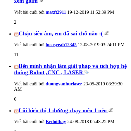
xem giùm
Viết bài cuối bởi
maxft2911
19-12-2019
11:52:39 PM
2
Chậu siêu âm, em đã sai chỗ nào :(
Viết bài cuối bởi
lucasyeah12345
12-08-2019
03:24:11 PM
11
Bên mình nhận làm giải pháp và tích hợp hệ
thống Robot ,CNC , LASER
Viết bài cuối bởi
duongvanhuelaser
23-05-2019
08:39:30
AM
0
Lỗi hiển thị 1 đường chạy méo 1 nẻo
Viết bài cuối bởi
Kedoithay
24-08-2018
05:48:25 PM