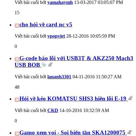
Viết bài cuối bởi
yamahaymh
13-03-2017
03:05:07 PM
15
cho hỏi về card nc v5
Viết bài cuối bởi
vpopviet
28-12-2016
10:05:59 PM
0
G-code báo lỗi với USB3T & AKZ250 Mach3
USB BOB
Viết bài cuối bởi
lananh3301
04-11-2016
11:50:27 AM
48
Hỏi về kéo KOMATSU SHS3 hiện lỗi E-19
Viết bài cuối bởi
CKD
14-10-2016
10:32:59 AM
0
Gamo xem voi - Soi biến tần SKA1200075