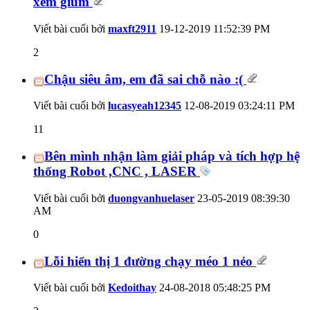
xem giùm
Viết bài cuối bởi
maxft2911
19-12-2019
11:52:39 PM
2
Chậu siêu âm, em đã sai chỗ nào :(
Viết bài cuối bởi
lucasyeah12345
12-08-2019
03:24:11 PM
11
Bên mình nhận làm giải pháp và tích hợp hệ
thống Robot ,CNC , LASER
Viết bài cuối bởi
duongvanhuelaser
23-05-2019
08:39:30
AM
0
Lỗi hiển thị 1 đường chạy méo 1 nẻo
Viết bài cuối bởi
Kedoithay
24-08-2018
05:48:25 PM