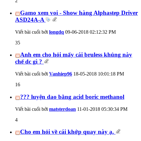
2
Gamo xem voi - Show hàng Alphastep Driver
ASD24A-A
Viết bài cuối bởi
longdq
09-06-2018
02:12:32 PM
35
Anh em cho hỏi mấy cái bruless khủng này
chế dc gì ?
Viết bài cuối bởi
Vanhiep96
18-05-2018
10:01:18 PM
16
??? luyện dao bằng acid boric methanol
Viết bài cuối bởi
matsterdoan
11-01-2018
05:30:34 PM
4
Cho em hỏi về cái khớp quay này ạ.