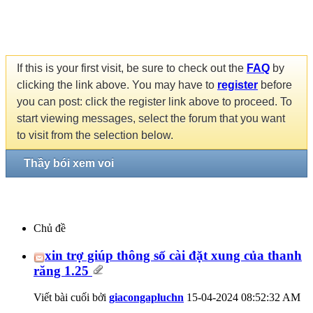
If this is your first visit, be sure to check out the
FAQ
by
clicking the link above. You may have to
register
before
you can post: click the register link above to proceed. To
start viewing messages, select the forum that you want
to visit from the selection below.
Thầy bói xem voi
Chủ đề
xin trợ giúp thông số cài đặt xung của thanh
răng 1.25
Viết bài cuối bởi
giacongapluchn
15-04-2024
08:52:32 AM