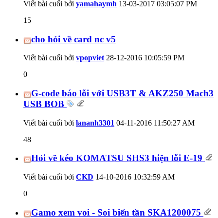
Viết bài cuối bởi
yamahaymh
13-03-2017
03:05:07 PM
15
cho hỏi về card nc v5
Viết bài cuối bởi
vpopviet
28-12-2016
10:05:59 PM
0
G-code báo lỗi với USB3T & AKZ250 Mach3
USB BOB
Viết bài cuối bởi
lananh3301
04-11-2016
11:50:27 AM
48
Hỏi về kéo KOMATSU SHS3 hiện lỗi E-19
Viết bài cuối bởi
CKD
14-10-2016
10:32:59 AM
0
Gamo xem voi - Soi biến tần SKA1200075