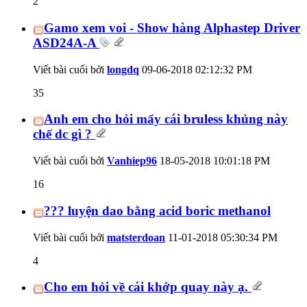
2
Gamo xem voi - Show hàng Alphastep Driver
ASD24A-A
Viết bài cuối bởi
longdq
09-06-2018
02:12:32 PM
35
Anh em cho hỏi mấy cái bruless khủng này
chế dc gì ?
Viết bài cuối bởi
Vanhiep96
18-05-2018
10:01:18 PM
16
??? luyện dao bằng acid boric methanol
Viết bài cuối bởi
matsterdoan
11-01-2018
05:30:34 PM
4
Cho em hỏi về cái khớp quay này ạ.