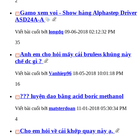
2
Gamo xem voi - Show hàng Alphastep Driver
ASD24A-A
Viết bài cuối bởi
longdq
09-06-2018
02:12:32 PM
35
Anh em cho hỏi mấy cái bruless khủng này
chế dc gì ?
Viết bài cuối bởi
Vanhiep96
18-05-2018
10:01:18 PM
16
??? luyện dao bằng acid boric methanol
Viết bài cuối bởi
matsterdoan
11-01-2018
05:30:34 PM
4
Cho em hỏi về cái khớp quay này ạ.