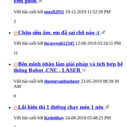
xem giùm
Viết bài cuối bởi
maxft2911
19-12-2019
11:52:39 PM
2
Chậu siêu âm, em đã sai chỗ nào :(
Viết bài cuối bởi
lucasyeah12345
12-08-2019
03:24:11 PM
11
Bên mình nhận làm giải pháp và tích hợp hệ
thống Robot ,CNC , LASER
Viết bài cuối bởi
duongvanhuelaser
23-05-2019
08:39:30
AM
0
Lỗi hiển thị 1 đường chạy méo 1 nẻo
Viết bài cuối bởi
Kedoithay
24-08-2018
05:48:25 PM