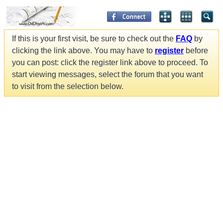
If this is your first visit, be sure to check out the
FAQ
by
clicking the link above. You may have to
register
before
you can post: click the register link above to proceed. To
start viewing messages, select the forum that you want
to visit from the selection below.