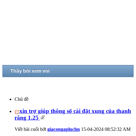
Thầy bói xem voi
Chủ đề
xin trợ giúp thông số cài đặt xung của thanh
răng 1.25
Viết bài cuối bởi
giacongapluchn
15-04-2024
08:52:32 AM