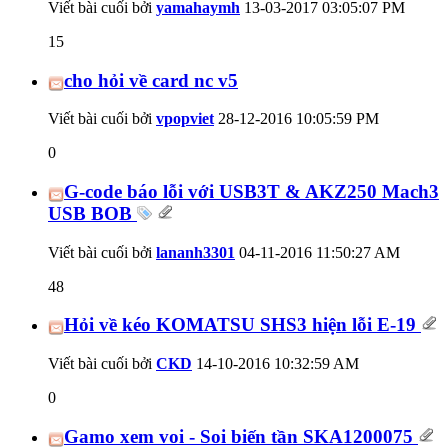
Viết bài cuối bởi
yamahaymh
13-03-2017
03:05:07 PM
15
cho hỏi về card nc v5
Viết bài cuối bởi
vpopviet
28-12-2016
10:05:59 PM
0
G-code báo lỗi với USB3T & AKZ250 Mach3
USB BOB
Viết bài cuối bởi
lananh3301
04-11-2016
11:50:27 AM
48
Hỏi về kéo KOMATSU SHS3 hiện lỗi E-19
Viết bài cuối bởi
CKD
14-10-2016
10:32:59 AM
0
Gamo xem voi - Soi biến tần SKA1200075