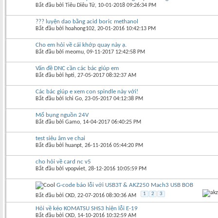
Bắt đầu bởi
Tiêu Diêu Tử
‎, 10-01-2018 09:26:34 PM
??? luyện dao bằng acid boric methanol
Bắt đầu bởi
hoahong102
‎, 20-01-2016 10:42:13 PM
Cho em hỏi về cái khớp quay này ạ.
Bắt đầu bởi
meomu
‎, 09-11-2017 12:42:58 PM
Vấn đề DNC cần các bác giúp em
Bắt đầu bởi
hpti
‎, 27-05-2017 08:32:37 AM
Các bác giúp e xem con spindle này với!
Bắt đầu bởi
Ichi Go
‎, 23-05-2017 04:12:38 PM
Mổ bụng nguồn 24V
Bắt đầu bởi
Gamo
‎, 14-04-2017 06:40:25 PM
test siêu âm ve chai
Bắt đầu bởi
huanpt
‎, 26-11-2016 05:44:20 PM
cho hỏi về card nc v5
Bắt đầu bởi
vpopviet
‎, 28-12-2016 10:05:59 PM
G-code báo lỗi với USB3T & AKZ250 Mach3 USB BOB
1
2
3
Bắt đầu bởi
CKD
‎, 22-07-2016 08:30:36 AM
Hỏi về kéo KOMATSU SHS3 hiện lỗi E-19
Bắt đầu bởi
CKD
‎, 14-10-2016 10:32:59 AM