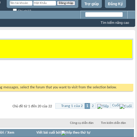
Trợ giúp
Đăng Ký
Ghi nhớ?
Tìm kiếm nâng cao
ing messages, select the forum that you want to visit from the selection below.
Cuối
Trang 1 của 2
1
2
Chủ đề từ 1 đến 20 của 22
Công cụ diễn đàn
Tìm kiếm diễn đàn
lời
/
Xem
Viết bài cuối bởi