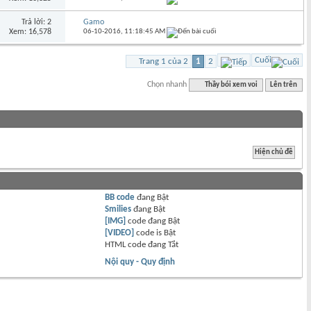
Trả lời: 2
Gamo
Xem: 16,578
06-10-2016,
11:18:45 AM
Cuối
Trang 1 của 2
1
2
Chọn nhanh
Thầy bói xem voi
Lên trên
BB code
đang
Bật
Smilies
đang
Bật
[IMG]
code đang
Bật
[VIDEO]
code is
Bật
HTML code đang
Tắt
Nội quy - Quy định