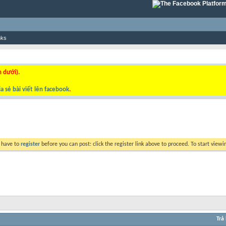
nks
n dưới).
a sẻ bài viết lên facebook
.
y have to
register
before you can post: click the register link above to proceed. To start view
Trả 