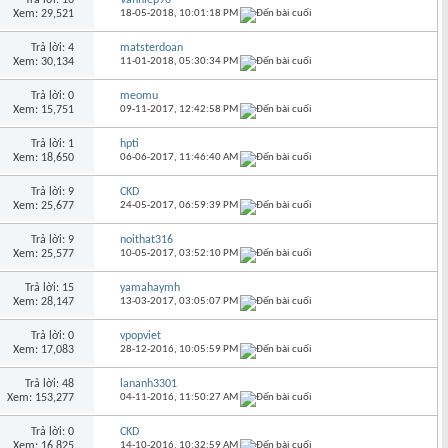
Xem: 29,521
18-05-2018,
10:01:18 PM
Trả lời: 4
matsterdoan
Xem: 30,134
11-01-2018,
05:30:34 PM
Trả lời: 0
meomu
Xem: 15,751
09-11-2017,
12:42:58 PM
Trả lời: 1
hpti
Xem: 18,650
06-06-2017,
11:46:40 AM
Trả lời: 9
CKD
Xem: 25,677
24-05-2017,
06:59:39 PM
Trả lời: 9
noithat316
Xem: 25,577
10-05-2017,
03:52:10 PM
Trả lời: 15
yamahaymh
Xem: 28,147
13-03-2017,
03:05:07 PM
Trả lời: 0
vpopviet
Xem: 17,083
28-12-2016,
10:05:59 PM
Trả lời: 48
lananh3301
Xem: 153,277
04-11-2016,
11:50:27 AM
Trả lời: 0
CKD
Xem: 16,825
14-10-2016,
10:32:59 AM