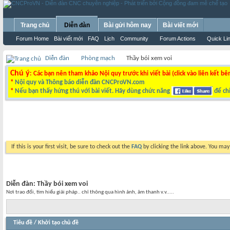
Trang chủ
Diễn đàn
Bài gửi hôm nay
Bài viết mới
Forum Home
Bài viết mới
FAQ
Lịch
Community
Forum Actions
Quick Li
Diễn đàn
Phòng mạch
Thầy bói xem voi
Chú ý
: Các bạn nên tham khảo Nội quy trước khi viết bài (click vào liên kết bê
*
Nội quy và Thông báo diễn đàn CNCProVN.com
*
Nếu bạn thấy hứng thú với bài viết. Hãy dùng chức năng
để chi
If this is your first visit, be sure to check out the
FAQ
by clicking the link above. You ma
Diễn đàn:
Thầy bói xem voi
Nơi trao đổi, tìm hiểu giải pháp.. chỉ thông qua hình ảnh, âm thanh v.v.....
Tiêu đề
/
Khởi tạo chủ đề