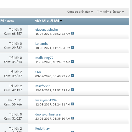
Công cụ diễn đàn
Tìm kiếm diễn đàn
lời
/
Xem
Viết bài cuối bởi
Trả lời: 0
giacongapluchn
Xem: 68,657
15-04-2024,
08:52:32 AM
Trả lời: 0
Lenamhai
Xem: 29,637
18-08-2021,
11:14:36 PM
Trả lời: 0
maihuong79
Xem: 45,614
11-07-2020,
10:26:32 AM
Trả lời: 2
CKD
Xem: 39,637
03-02-2020,
03:40:22 PM
Trả lời: 2
maxft2911
Xem: 49,137
19-12-2019,
11:52:39 PM
Trả lời: 11
lucasyeah12345
Xem: 56,766
12-08-2019,
03:24:11 PM
Trả lời: 0
duongvanhuelaser
Xem: 31,027
23-05-2019,
08:39:30 AM
Trả lời: 2
Kedoithay