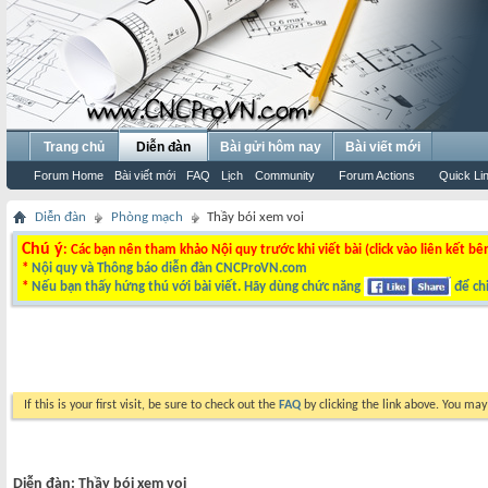
Trang chủ
Diễn đàn
Bài gửi hôm nay
Bài viết mới
Forum Home
Bài viết mới
FAQ
Lịch
Community
Forum Actions
Quick Li
Diễn đàn
Phòng mạch
Thầy bói xem voi
Chú ý
: Các bạn nên tham khảo Nội quy trước khi viết bài (click vào liên kết bê
*
Nội quy và Thông báo diễn đàn CNCProVN.com
*
Nếu bạn thấy hứng thú với bài viết. Hãy dùng chức năng
để chi
If this is your first visit, be sure to check out the
FAQ
by clicking the link above. You ma
Diễn đàn:
Thầy bói xem voi