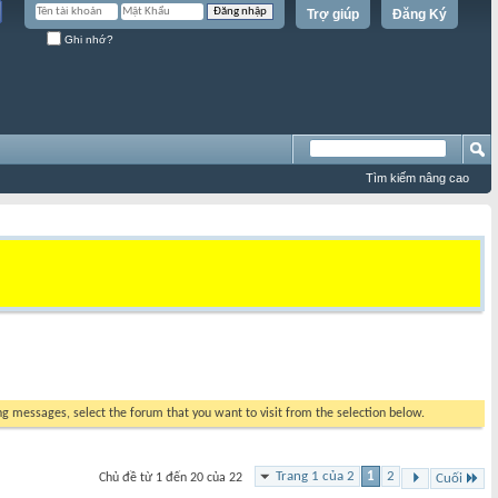
Trợ giúp
Đăng Ký
Ghi nhớ?
Tìm kiếm nâng cao
ing messages, select the forum that you want to visit from the selection below.
Trang 1 của 2
1
2
Chủ đề từ 1 đến 20 của 22
Cuối