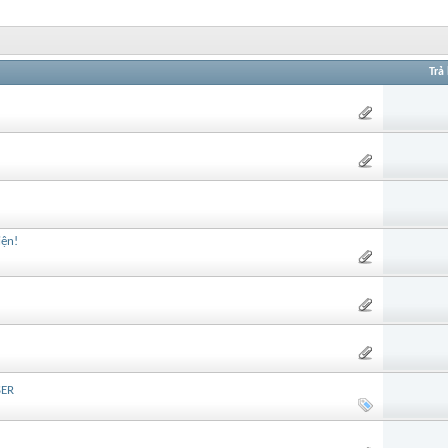
Trả 
iện!
SER