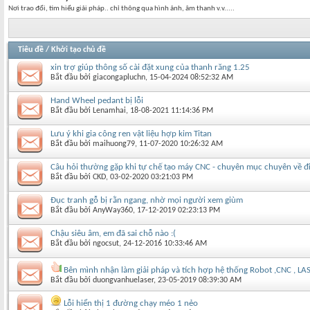
Nơi trao đổi, tìm hiểu giải pháp.. chỉ thông qua hình ảnh, âm thanh v.v.....
Tiêu đề
/
Khởi tạo chủ đề
xin trợ giúp thông số cài đặt xung của thanh răng 1.25
Bắt đầu bởi
giacongapluchn
‎, 15-04-2024 08:52:32 AM
Hand Wheel pedant bị lỗi
Bắt đầu bởi
Lenamhai
‎, 18-08-2021 11:14:36 PM
Lưu ý khi gia công ren vật liệu hợp kim Titan
Bắt đầu bởi
maihuong79
‎, 11-07-2020 10:26:32 AM
Câu hỏi thường gặp khi tự chế tạo máy CNC - chuyên mục chuyên về đ
Bắt đầu bởi
CKD
‎, 03-02-2020 03:21:03 PM
Đục tranh gỗ bị rằn ngang, nhờ mọi người xem giùm
Bắt đầu bởi
AnyWay360
‎, 17-12-2019 02:23:13 PM
Chậu siêu âm, em đã sai chỗ nào :(
Bắt đầu bởi
ngocsut
‎, 24-12-2016 10:33:46 AM
Bên mình nhận làm giải pháp và tích hợp hệ thống Robot ,CNC , LA
Bắt đầu bởi
duongvanhuelaser
‎, 23-05-2019 08:39:30 AM
Lỗi hiển thị 1 đường chạy méo 1 nẻo