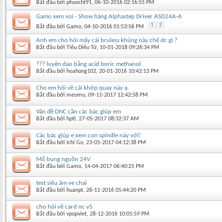
Bắt đầu bởi
phuocht91
‎, 06-10-2016 02:16:55 PM
Gamo xem voi - Show hàng Alphastep Driver ASD24A-A
1
2
Bắt đầu bởi
Gamo
‎, 04-10-2016 01:53:56 PM
Anh em cho hỏi mấy cái bruless khủng này chế dc gì ?
Bắt đầu bởi
Tiêu Diêu Tử
‎, 10-01-2018 09:26:34 PM
??? luyện dao bằng acid boric methanol
Bắt đầu bởi
hoahong102
‎, 20-01-2016 10:42:13 PM
Cho em hỏi về cái khớp quay này ạ.
Bắt đầu bởi
meomu
‎, 09-11-2017 12:42:58 PM
Vấn đề DNC cần các bác giúp em
Bắt đầu bởi
hpti
‎, 27-05-2017 08:32:37 AM
Các bác giúp e xem con spindle này với!
Bắt đầu bởi
Ichi Go
‎, 23-05-2017 04:12:38 PM
Mổ bụng nguồn 24V
Bắt đầu bởi
Gamo
‎, 14-04-2017 06:40:25 PM
test siêu âm ve chai
Bắt đầu bởi
huanpt
‎, 26-11-2016 05:44:20 PM
cho hỏi về card nc v5
Bắt đầu bởi
vpopviet
‎, 28-12-2016 10:05:59 PM