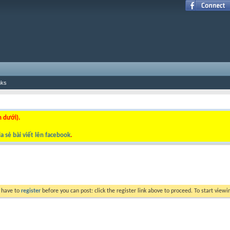
nks
n dưới).
a sẻ bài viết lên facebook
.
y have to
register
before you can post: click the register link above to proceed. To start view