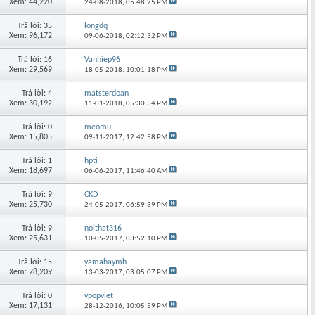
Xem: 44,220
24-08-2018,
05:48:25 PM
Trả lời: 35
longdq
Xem: 96,172
09-06-2018,
02:12:32 PM
Trả lời: 16
Vanhiep96
Xem: 29,569
18-05-2018,
10:01:18 PM
Trả lời: 4
matsterdoan
Xem: 30,192
11-01-2018,
05:30:34 PM
Trả lời: 0
meomu
Xem: 15,805
09-11-2017,
12:42:58 PM
Trả lời: 1
hpti
Xem: 18,697
06-06-2017,
11:46:40 AM
Trả lời: 9
CKD
Xem: 25,730
24-05-2017,
06:59:39 PM
Trả lời: 9
noithat316
Xem: 25,631
10-05-2017,
03:52:10 PM
Trả lời: 15
yamahaymh
Xem: 28,209
13-03-2017,
03:05:07 PM
Trả lời: 0
vpopviet
Xem: 17,131
28-12-2016,
10:05:59 PM