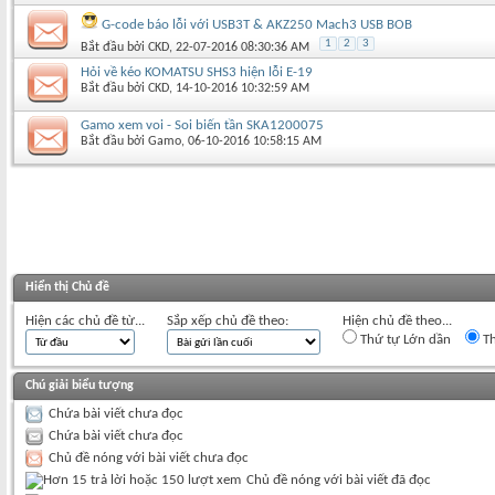
G-code báo lỗi với USB3T & AKZ250 Mach3 USB BOB
1
2
3
Bắt đầu bởi
CKD
‎, 22-07-2016 08:30:36 AM
Hỏi về kéo KOMATSU SHS3 hiện lỗi E-19
Bắt đầu bởi
CKD
‎, 14-10-2016 10:32:59 AM
Gamo xem voi - Soi biến tần SKA1200075
Bắt đầu bởi
Gamo
‎, 06-10-2016 10:58:15 AM
Hiển thị Chủ đề
Hiện các chủ đề từ...
Sắp xếp chủ đề theo:
Hiện chủ đề theo...
Thứ tự Lớn dần
Th
Chú giải biểu tượng
Chứa bài viết chưa đọc
Chứa bài viết chưa đọc
Chủ đề nóng với bài viết chưa đọc
Chủ đề nóng với bài viết đã đọc