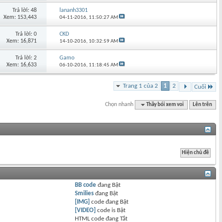
Trả lời: 48
lananh3301
Xem: 153,443
04-11-2016,
11:50:27 AM
Trả lời: 0
CKD
Xem: 16,871
14-10-2016,
10:32:59 AM
Trả lời: 2
Gamo
Xem: 16,633
06-10-2016,
11:18:45 AM
Trang 1 của 2
1
2
Cuối
Chọn nhanh
Thầy bói xem voi
Lên trên
BB code
đang
Bật
Smilies
đang
Bật
[IMG]
code đang
Bật
[VIDEO]
code is
Bật
HTML code đang
Tắt