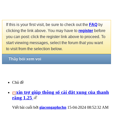
If this is your first visit, be sure to check out the
FAQ
by
clicking the link above. You may have to
register
before
you can post: click the register link above to proceed. To
start viewing messages, select the forum that you want
to visit from the selection below.
Thầy bói xem voi
Chủ đề
xin trợ giúp thông số cài đặt xung của thanh
răng 1.25
Viết bài cuối bởi
giacongapluchn
15-04-2024
08:52:32 AM