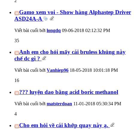
2
Gamo xem voi - Show hàng Alphastep Driver
ASD24A-A
Viết bài cuối bởi
longdq
09-06-2018
02:12:32 PM
35
Anh em cho hỏi mấy cái bruless khủng này
chế dc gì ?
Viết bài cuối bởi
Vanhiep96
18-05-2018
10:01:18 PM
16
??? luyện dao bằng acid boric methanol
Viết bài cuối bởi
matsterdoan
11-01-2018
05:30:34 PM
4
Cho em hỏi về cái khớp quay này ạ.