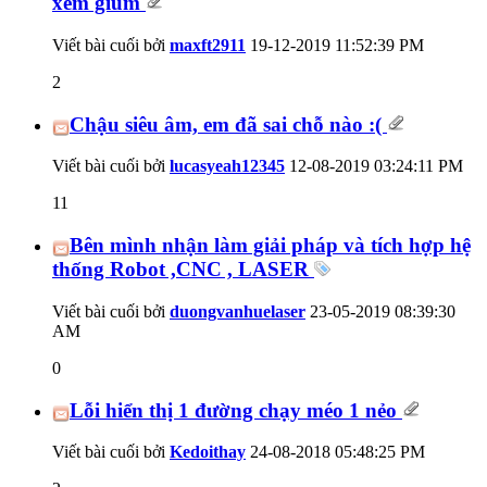
xem giùm
Viết bài cuối bởi
maxft2911
19-12-2019
11:52:39 PM
2
Chậu siêu âm, em đã sai chỗ nào :(
Viết bài cuối bởi
lucasyeah12345
12-08-2019
03:24:11 PM
11
Bên mình nhận làm giải pháp và tích hợp hệ
thống Robot ,CNC , LASER
Viết bài cuối bởi
duongvanhuelaser
23-05-2019
08:39:30
AM
0
Lỗi hiển thị 1 đường chạy méo 1 nẻo
Viết bài cuối bởi
Kedoithay
24-08-2018
05:48:25 PM