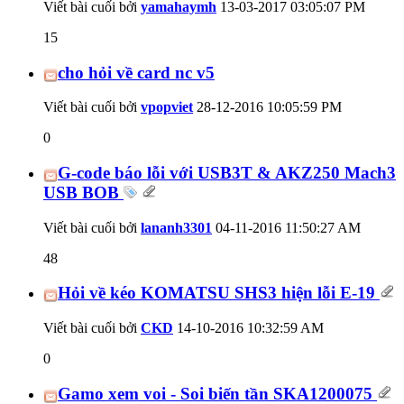
Viết bài cuối bởi
yamahaymh
13-03-2017
03:05:07 PM
15
cho hỏi về card nc v5
Viết bài cuối bởi
vpopviet
28-12-2016
10:05:59 PM
0
G-code báo lỗi với USB3T & AKZ250 Mach3
USB BOB
Viết bài cuối bởi
lananh3301
04-11-2016
11:50:27 AM
48
Hỏi về kéo KOMATSU SHS3 hiện lỗi E-19
Viết bài cuối bởi
CKD
14-10-2016
10:32:59 AM
0
Gamo xem voi - Soi biến tần SKA1200075