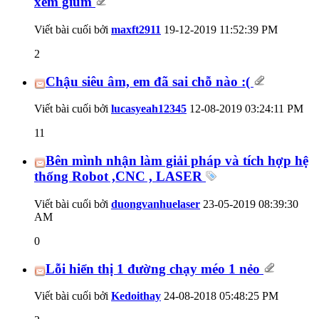
xem giùm
Viết bài cuối bởi
maxft2911
19-12-2019
11:52:39 PM
2
Chậu siêu âm, em đã sai chỗ nào :(
Viết bài cuối bởi
lucasyeah12345
12-08-2019
03:24:11 PM
11
Bên mình nhận làm giải pháp và tích hợp hệ
thống Robot ,CNC , LASER
Viết bài cuối bởi
duongvanhuelaser
23-05-2019
08:39:30
AM
0
Lỗi hiển thị 1 đường chạy méo 1 nẻo
Viết bài cuối bởi
Kedoithay
24-08-2018
05:48:25 PM