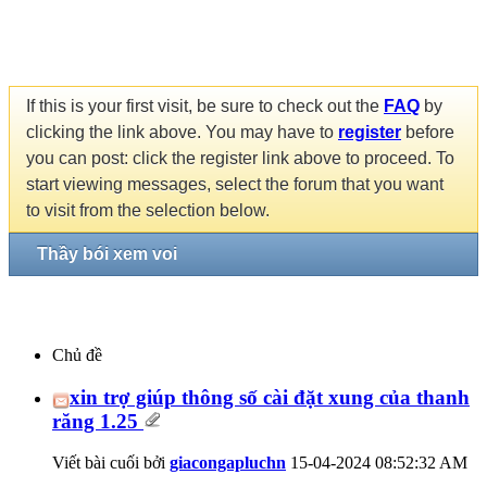
If this is your first visit, be sure to check out the
FAQ
by
clicking the link above. You may have to
register
before
you can post: click the register link above to proceed. To
start viewing messages, select the forum that you want
to visit from the selection below.
Thầy bói xem voi
Chủ đề
xin trợ giúp thông số cài đặt xung của thanh
răng 1.25
Viết bài cuối bởi
giacongapluchn
15-04-2024
08:52:32 AM