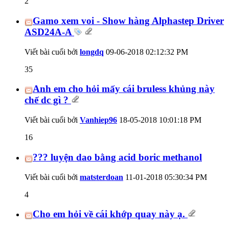
2
Gamo xem voi - Show hàng Alphastep Driver
ASD24A-A
Viết bài cuối bởi
longdq
09-06-2018
02:12:32 PM
35
Anh em cho hỏi mấy cái bruless khủng này
chế dc gì ?
Viết bài cuối bởi
Vanhiep96
18-05-2018
10:01:18 PM
16
??? luyện dao bằng acid boric methanol
Viết bài cuối bởi
matsterdoan
11-01-2018
05:30:34 PM
4
Cho em hỏi về cái khớp quay này ạ.