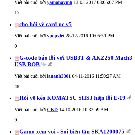
Viết bài cuối bởi
yamahaymh
13-03-2017
03:05:07 PM
15
cho hỏi về card nc v5
Viết bài cuối bởi
vpopviet
28-12-2016
10:05:59 PM
0
G-code báo lỗi với USB3T & AKZ250 Mach3
USB BOB
Viết bài cuối bởi
lananh3301
04-11-2016
11:50:27 AM
48
Hỏi về kéo KOMATSU SHS3 hiện lỗi E-19
Viết bài cuối bởi
CKD
14-10-2016
10:32:59 AM
0
Gamo xem voi - Soi biến tần SKA1200075