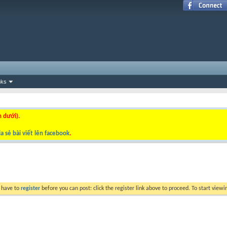
nks
n dưới).
a sẻ bài viết lên facebook
.
y have to
register
before you can post: click the register link above to proceed. To start view