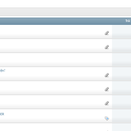
Trả 
iện!
SER