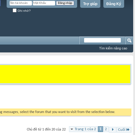
Trợ giúp
Đăng Ký
Ghi nhớ?
Tìm kiếm nâng cao
ing messages, select the forum that you want to visit from the selection below.
Trang 1 của 2
1
2
Chủ đề từ 1 đến 20 của 22
Cuối