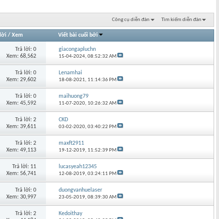
Công cụ diễn đàn
Tìm kiếm diễn đàn
lời
/
Xem
Viết bài cuối bởi
Trả lời: 0
giacongapluchn
Xem: 68,562
15-04-2024,
08:52:32 AM
Trả lời: 0
Lenamhai
Xem: 29,602
18-08-2021,
11:14:36 PM
Trả lời: 0
maihuong79
Xem: 45,592
11-07-2020,
10:26:32 AM
Trả lời: 2
CKD
Xem: 39,611
03-02-2020,
03:40:22 PM
Trả lời: 2
maxft2911
Xem: 49,113
19-12-2019,
11:52:39 PM
Trả lời: 11
lucasyeah12345
Xem: 56,741
12-08-2019,
03:24:11 PM
Trả lời: 0
duongvanhuelaser
Xem: 30,997
23-05-2019,
08:39:30 AM
Trả lời: 2
Kedoithay