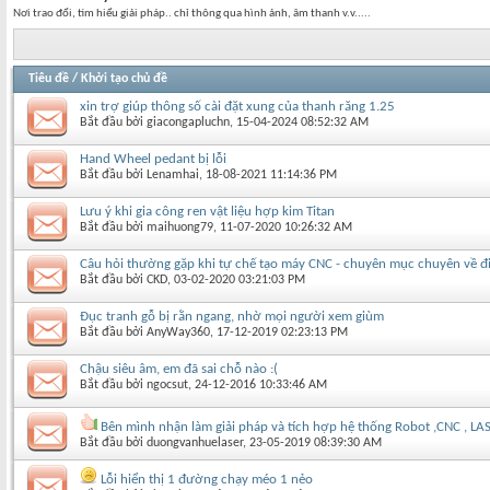
Nơi trao đổi, tìm hiểu giải pháp.. chỉ thông qua hình ảnh, âm thanh v.v.....
Tiêu đề
/
Khởi tạo chủ đề
xin trợ giúp thông số cài đặt xung của thanh răng 1.25
Bắt đầu bởi
giacongapluchn
‎, 15-04-2024 08:52:32 AM
Hand Wheel pedant bị lỗi
Bắt đầu bởi
Lenamhai
‎, 18-08-2021 11:14:36 PM
Lưu ý khi gia công ren vật liệu hợp kim Titan
Bắt đầu bởi
maihuong79
‎, 11-07-2020 10:26:32 AM
Câu hỏi thường gặp khi tự chế tạo máy CNC - chuyên mục chuyên về đ
Bắt đầu bởi
CKD
‎, 03-02-2020 03:21:03 PM
Đục tranh gỗ bị rằn ngang, nhờ mọi người xem giùm
Bắt đầu bởi
AnyWay360
‎, 17-12-2019 02:23:13 PM
Chậu siêu âm, em đã sai chỗ nào :(
Bắt đầu bởi
ngocsut
‎, 24-12-2016 10:33:46 AM
Bên mình nhận làm giải pháp và tích hợp hệ thống Robot ,CNC , LA
Bắt đầu bởi
duongvanhuelaser
‎, 23-05-2019 08:39:30 AM
Lỗi hiển thị 1 đường chạy méo 1 nẻo