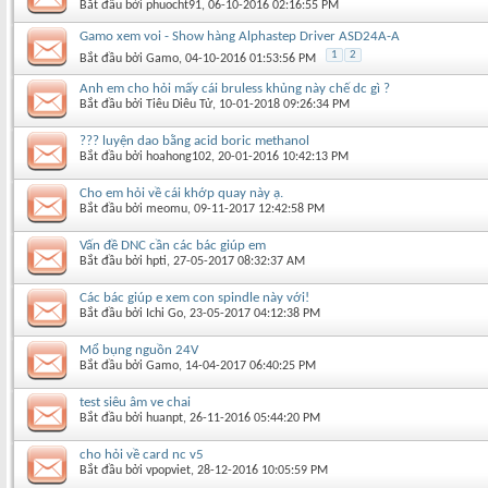
Bắt đầu bởi
phuocht91
‎, 06-10-2016 02:16:55 PM
Gamo xem voi - Show hàng Alphastep Driver ASD24A-A
1
2
Bắt đầu bởi
Gamo
‎, 04-10-2016 01:53:56 PM
Anh em cho hỏi mấy cái bruless khủng này chế dc gì ?
Bắt đầu bởi
Tiêu Diêu Tử
‎, 10-01-2018 09:26:34 PM
??? luyện dao bằng acid boric methanol
Bắt đầu bởi
hoahong102
‎, 20-01-2016 10:42:13 PM
Cho em hỏi về cái khớp quay này ạ.
Bắt đầu bởi
meomu
‎, 09-11-2017 12:42:58 PM
Vấn đề DNC cần các bác giúp em
Bắt đầu bởi
hpti
‎, 27-05-2017 08:32:37 AM
Các bác giúp e xem con spindle này với!
Bắt đầu bởi
Ichi Go
‎, 23-05-2017 04:12:38 PM
Mổ bụng nguồn 24V
Bắt đầu bởi
Gamo
‎, 14-04-2017 06:40:25 PM
test siêu âm ve chai
Bắt đầu bởi
huanpt
‎, 26-11-2016 05:44:20 PM
cho hỏi về card nc v5
Bắt đầu bởi
vpopviet
‎, 28-12-2016 10:05:59 PM