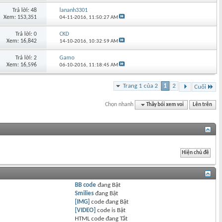
Trả lời: 48
lananh3301
Xem: 153,351
04-11-2016,
11:50:27 AM
Trả lời: 0
CKD
Xem: 16,842
14-10-2016,
10:32:59 AM
Trả lời: 2
Gamo
Xem: 16,596
06-10-2016,
11:18:45 AM
Trang 1 của 2
1
2
Cuối
Chọn nhanh
Thầy bói xem voi
Lên trên
BB code
đang
Bật
Smilies
đang
Bật
[IMG]
code đang
Bật
[VIDEO]
code is
Bật
HTML code đang
Tắt