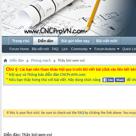
Trang chủ
Diễn đàn
Bài gửi hôm nay
Bài viết mới
Forum Home
Bài viết mới
FAQ
Lịch
Community
Forum Actions
Quick Li
Diễn đàn
Phòng mạch
Thầy bói xem voi
Chú ý
: Các bạn nên tham khảo Nội quy trước khi viết bài (click vào liên kết bê
*
Nội quy và Thông báo diễn đàn CNCProVN.com
*
Nếu bạn thấy hứng thú với bài viết. Hãy dùng chức năng
để chi
If this is your first visit, be sure to check out the
FAQ
by clicking the link above. You ma
Diễn đàn:
Thầy bói xem voi