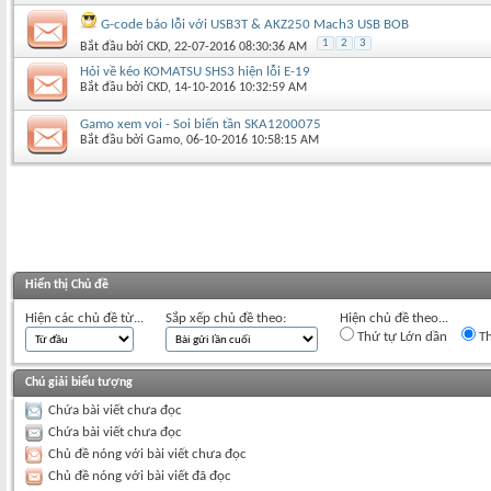
G-code báo lỗi với USB3T & AKZ250 Mach3 USB BOB
1
2
3
Bắt đầu bởi
CKD
‎, 22-07-2016 08:30:36 AM
Hỏi về kéo KOMATSU SHS3 hiện lỗi E-19
Bắt đầu bởi
CKD
‎, 14-10-2016 10:32:59 AM
Gamo xem voi - Soi biến tần SKA1200075
Bắt đầu bởi
Gamo
‎, 06-10-2016 10:58:15 AM
Hiển thị Chủ đề
Hiện các chủ đề từ...
Sắp xếp chủ đề theo:
Hiện chủ đề theo...
Thứ tự Lớn dần
Th
Chú giải biểu tượng
Chứa bài viết chưa đọc
Chứa bài viết chưa đọc
Chủ đề nóng với bài viết chưa đọc
Chủ đề nóng với bài viết đã đọc