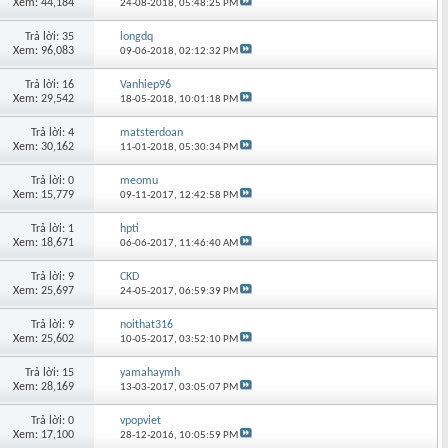
Xem: 44,184
24-08-2018,
05:48:25 PM
Trả lời: 35
longdq
Xem: 96,083
09-06-2018,
02:12:32 PM
Trả lời: 16
Vanhiep96
Xem: 29,542
18-05-2018,
10:01:18 PM
Trả lời: 4
matsterdoan
Xem: 30,162
11-01-2018,
05:30:34 PM
Trả lời: 0
meomu
Xem: 15,779
09-11-2017,
12:42:58 PM
Trả lời: 1
hpti
Xem: 18,671
06-06-2017,
11:46:40 AM
Trả lời: 9
CKD
Xem: 25,697
24-05-2017,
06:59:39 PM
Trả lời: 9
noithat316
Xem: 25,602
10-05-2017,
03:52:10 PM
Trả lời: 15
yamahaymh
Xem: 28,169
13-03-2017,
03:05:07 PM
Trả lời: 0
vpopviet
Xem: 17,100
28-12-2016,
10:05:59 PM