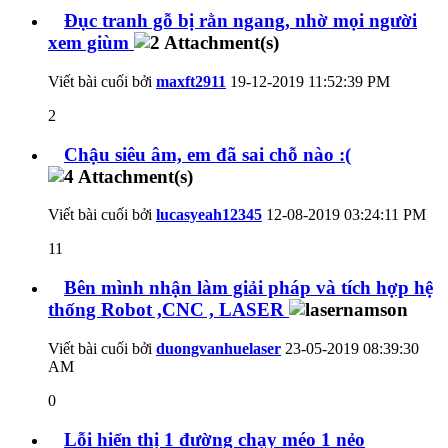
Đục tranh gỗ bị rằn ngang, nhờ mọi người
xem giùm
Viết bài cuối bởi
maxft2911
19-12-2019
11:52:39 PM
2
Chậu siêu âm, em đã sai chỗ nào :(
Viết bài cuối bởi
lucasyeah12345
12-08-2019
03:24:11 PM
11
Bên mình nhận làm giải pháp và tích hợp hệ
thống Robot ,CNC , LASER
Viết bài cuối bởi
duongvanhuelaser
23-05-2019
08:39:30
AM
0
Lỗi hiển thị 1 đường chạy méo 1 nẻo