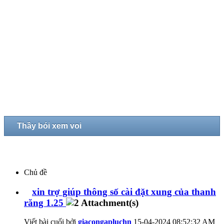
Thầy bói xem voi
Chủ đề
xin trợ giúp thông số cài đặt xung của thanh
răng 1.25
Viết bài cuối bởi
giacongapluchn
15-04-2024
08:52:32 AM