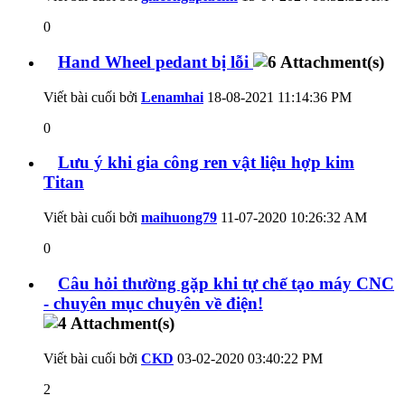
0
Hand Wheel pedant bị lỗi
Viết bài cuối bởi
Lenamhai
18-08-2021
11:14:36 PM
0
Lưu ý khi gia công ren vật liệu hợp kim
Titan
Viết bài cuối bởi
maihuong79
11-07-2020
10:26:32 AM
0
Câu hỏi thường gặp khi tự chế tạo máy CNC
- chuyên mục chuyên về điện!
Viết bài cuối bởi
CKD
03-02-2020
03:40:22 PM
2