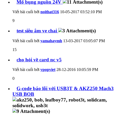
Mổ bụng nguồn 24V
Viết bài cuối bởi
noithat316
10-05-2017
03:52:10 PM
9
test siêu âm ve chai
Viết bài cuối bởi
yamahaymh
13-03-2017
03:05:07 PM
15
cho hỏi về card nc v5
Viết bài cuối bởi
vpopviet
28-12-2016
10:05:59 PM
0
G-code báo lỗi với USB3T & AKZ250 Mach3
USB BOB