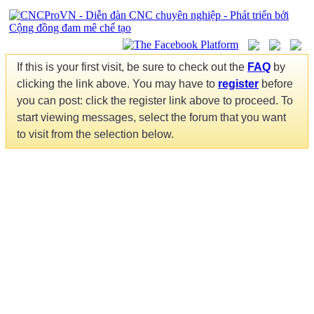
If this is your first visit, be sure to check out the
FAQ
by
clicking the link above. You may have to
register
before
you can post: click the register link above to proceed. To
start viewing messages, select the forum that you want
to visit from the selection below.