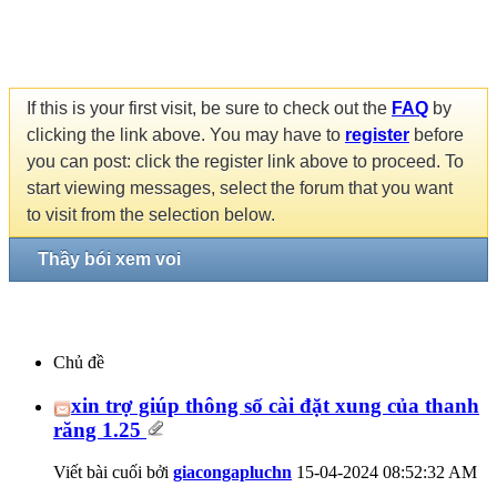
If this is your first visit, be sure to check out the
FAQ
by
clicking the link above. You may have to
register
before
you can post: click the register link above to proceed. To
start viewing messages, select the forum that you want
to visit from the selection below.
Thầy bói xem voi
Chủ đề
xin trợ giúp thông số cài đặt xung của thanh
răng 1.25
Viết bài cuối bởi
giacongapluchn
15-04-2024
08:52:32 AM