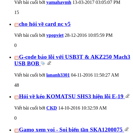
Viết bài cuối bởi
yamahaymh
13-03-2017
03:05:07 PM
15
cho hỏi về card nc v5
Viết bài cuối bởi
vpopviet
28-12-2016
10:05:59 PM
0
G-code báo lỗi với USB3T & AKZ250 Mach3
USB BOB
Viết bài cuối bởi
lananh3301
04-11-2016
11:50:27 AM
48
Hỏi về kéo KOMATSU SHS3 hiện lỗi E-19
Viết bài cuối bởi
CKD
14-10-2016
10:32:59 AM
0
Gamo xem voi - Soi biến tần SKA1200075