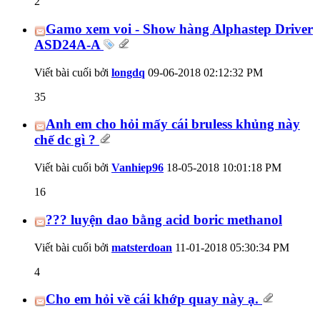
2
Gamo xem voi - Show hàng Alphastep Driver
ASD24A-A
Viết bài cuối bởi
longdq
09-06-2018
02:12:32 PM
35
Anh em cho hỏi mấy cái bruless khủng này
chế dc gì ?
Viết bài cuối bởi
Vanhiep96
18-05-2018
10:01:18 PM
16
??? luyện dao bằng acid boric methanol
Viết bài cuối bởi
matsterdoan
11-01-2018
05:30:34 PM
4
Cho em hỏi về cái khớp quay này ạ.