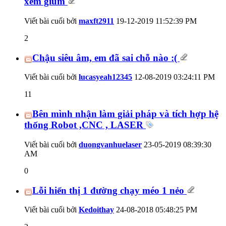
xem giùm
Viết bài cuối bởi
maxft2911
19-12-2019
11:52:39 PM
2
Chậu siêu âm, em đã sai chỗ nào :(
Viết bài cuối bởi
lucasyeah12345
12-08-2019
03:24:11 PM
11
Bên mình nhận làm giải pháp và tích hợp hệ
thống Robot ,CNC , LASER
Viết bài cuối bởi
duongvanhuelaser
23-05-2019
08:39:30
AM
0
Lỗi hiển thị 1 đường chạy méo 1 nẻo
Viết bài cuối bởi
Kedoithay
24-08-2018
05:48:25 PM