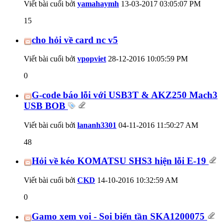
Viết bài cuối bởi
yamahaymh
13-03-2017
03:05:07 PM
15
cho hỏi về card nc v5
Viết bài cuối bởi
vpopviet
28-12-2016
10:05:59 PM
0
G-code báo lỗi với USB3T & AKZ250 Mach3
USB BOB
Viết bài cuối bởi
lananh3301
04-11-2016
11:50:27 AM
48
Hỏi về kéo KOMATSU SHS3 hiện lỗi E-19
Viết bài cuối bởi
CKD
14-10-2016
10:32:59 AM
0
Gamo xem voi - Soi biến tần SKA1200075