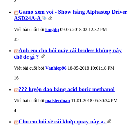
2
Gamo xem voi - Show hàng Alphastep Driver
ASD24A-A
Viết bài cuối bởi
longdq
09-06-2018
02:12:32 PM
35
Anh em cho hỏi mấy cái bruless khủng này
chế dc gì ?
Viết bài cuối bởi
Vanhiep96
18-05-2018
10:01:18 PM
16
??? luyện dao bằng acid boric methanol
Viết bài cuối bởi
matsterdoan
11-01-2018
05:30:34 PM
4
Cho em hỏi về cái khớp quay này ạ.