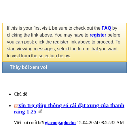
If this is your first visit, be sure to check out the
FAQ
by
clicking the link above. You may have to
register
before
you can post: click the register link above to proceed. To
start viewing messages, select the forum that you want
to visit from the selection below.
Thầy bói xem voi
Chủ đề
xin trợ giúp thông số cài đặt xung của thanh
răng 1.25
Viết bài cuối bởi
giacongapluchn
15-04-2024
08:52:32 AM