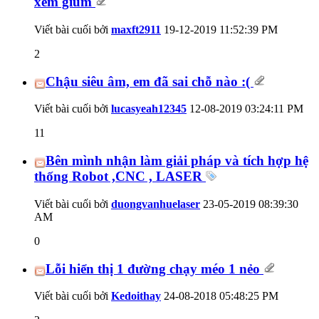
xem giùm
Viết bài cuối bởi
maxft2911
19-12-2019
11:52:39 PM
2
Chậu siêu âm, em đã sai chỗ nào :(
Viết bài cuối bởi
lucasyeah12345
12-08-2019
03:24:11 PM
11
Bên mình nhận làm giải pháp và tích hợp hệ
thống Robot ,CNC , LASER
Viết bài cuối bởi
duongvanhuelaser
23-05-2019
08:39:30
AM
0
Lỗi hiển thị 1 đường chạy méo 1 nẻo
Viết bài cuối bởi
Kedoithay
24-08-2018
05:48:25 PM