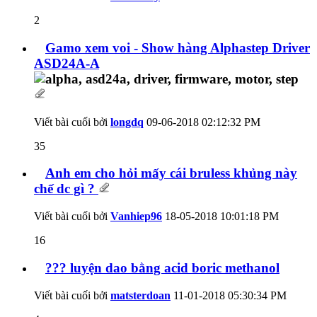
2
Gamo xem voi - Show hàng Alphastep Driver
ASD24A-A
Viết bài cuối bởi
longdq
09-06-2018
02:12:32 PM
35
Anh em cho hỏi mấy cái bruless khủng này
chế dc gì ?
Viết bài cuối bởi
Vanhiep96
18-05-2018
10:01:18 PM
16
??? luyện dao bằng acid boric methanol
Viết bài cuối bởi
matsterdoan
11-01-2018
05:30:34 PM