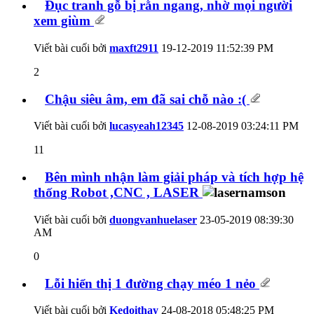
Đục tranh gỗ bị rằn ngang, nhờ mọi người
xem giùm
Viết bài cuối bởi
maxft2911
19-12-2019
11:52:39 PM
2
Chậu siêu âm, em đã sai chỗ nào :(
Viết bài cuối bởi
lucasyeah12345
12-08-2019
03:24:11 PM
11
Bên mình nhận làm giải pháp và tích hợp hệ
thống Robot ,CNC , LASER
Viết bài cuối bởi
duongvanhuelaser
23-05-2019
08:39:30
AM
0
Lỗi hiển thị 1 đường chạy méo 1 nẻo
Viết bài cuối bởi
Kedoithay
24-08-2018
05:48:25 PM