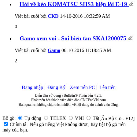
Hỏi về kéo KOMATSU SHS3 hiện lỗi E-19
Viết bài cuối bởi
CKD
14-10-2016
10:32:59 AM
0
Gamo xem voi - Soi biến tần SKA1200075
Viết bài cuối bởi
Gamo
06-10-2016
11:18:45 AM
2
Đăng nhập
Đăng Ký
Xem trên PC
Lên trên
Diễn đàn sử dụng vBulletin® Phiên bản 4.2.3.
Phát triển bởi thành viên diễn đàn CNCProVN.com
Ban quản trị không chịu trách nhiệm về nội dung do thành viên đăng.
Bộ gõ:
Tự động
TELEX
VNI
Tắt
[Ẩn Bộ Gõ - F12]
Chính tả | Nếu gõ tiếng Việt không được, hãy bật bộ gõ trên
máy của bạn.