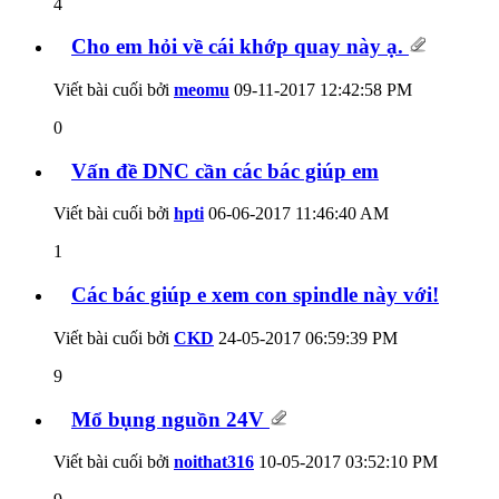
4
Cho em hỏi về cái khớp quay này ạ.
Viết bài cuối bởi
meomu
09-11-2017
12:42:58 PM
0
Vấn đề DNC cần các bác giúp em
Viết bài cuối bởi
hpti
06-06-2017
11:46:40 AM
1
Các bác giúp e xem con spindle này với!
Viết bài cuối bởi
CKD
24-05-2017
06:59:39 PM
9
Mổ bụng nguồn 24V
Viết bài cuối bởi
noithat316
10-05-2017
03:52:10 PM