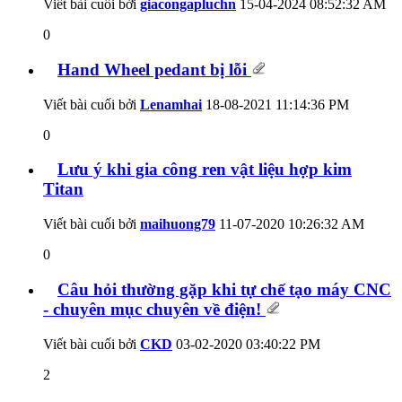
Viết bài cuối bởi
giacongapluchn
15-04-2024
08:52:32 AM
0
Hand Wheel pedant bị lỗi
Viết bài cuối bởi
Lenamhai
18-08-2021
11:14:36 PM
0
Lưu ý khi gia công ren vật liệu hợp kim
Titan
Viết bài cuối bởi
maihuong79
11-07-2020
10:26:32 AM
0
Câu hỏi thường gặp khi tự chế tạo máy CNC
- chuyên mục chuyên về điện!
Viết bài cuối bởi
CKD
03-02-2020
03:40:22 PM
2