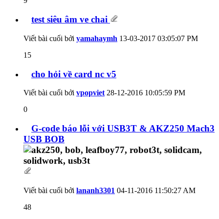
9
test siêu âm ve chai
Viết bài cuối bởi
yamahaymh
13-03-2017
03:05:07 PM
15
cho hỏi về card nc v5
Viết bài cuối bởi
vpopviet
28-12-2016
10:05:59 PM
0
G-code báo lỗi với USB3T & AKZ250 Mach3
USB BOB
Viết bài cuối bởi
lananh3301
04-11-2016
11:50:27 AM
48