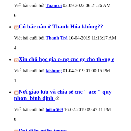
Viết bài cuối bởi
Tuancoi
02-09-2022
06:21:26 AM
6
Có bác nào ở Thanh Hóa không??
Viết bài cuối bởi
Thanh Trà
10-04-2019
11:13:17 AM
4
Xin chỗ học gia c«ng cnc gç cho th»ng e
Viết bài cuối bởi
ktshung
01-04-2019
01:00:15 PM
1
Nơi giao lưu và chia sẻ cnc " ace " quy
nhơn_bình định
Viết bài cuối bởi
loiloc569
16-02-2019
09:47:11 PM
9
Đại diện miền trung