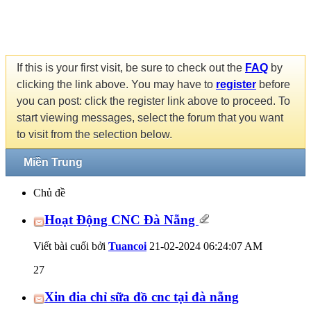
If this is your first visit, be sure to check out the
FAQ
by
clicking the link above. You may have to
register
before
you can post: click the register link above to proceed. To
start viewing messages, select the forum that you want
to visit from the selection below.
Miền Trung
Chủ đề
Hoạt Động CNC Đà Nẵng
Viết bài cuối bởi
Tuancoi
21-02-2024
06:24:07 AM
27
Xin đia chỉ sữa đồ cnc tại đà nẵng