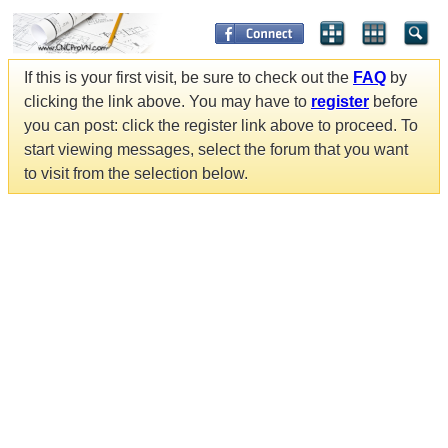
If this is your first visit, be sure to check out the
FAQ
by
clicking the link above. You may have to
register
before
you can post: click the register link above to proceed. To
start viewing messages, select the forum that you want
to visit from the selection below.