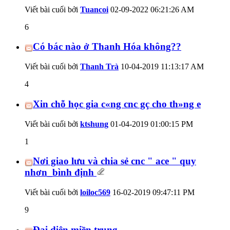
Viết bài cuối bởi
Tuancoi
02-09-2022
06:21:26 AM
6
Có bác nào ở Thanh Hóa không??
Viết bài cuối bởi
Thanh Trà
10-04-2019
11:13:17 AM
4
Xin chỗ học gia c«ng cnc gç cho th»ng e
Viết bài cuối bởi
ktshung
01-04-2019
01:00:15 PM
1
Nơi giao lưu và chia sẻ cnc " ace " quy
nhơn_bình định
Viết bài cuối bởi
loiloc569
16-02-2019
09:47:11 PM
9
Đại diện miền trung