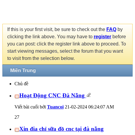
If this is your first visit, be sure to check out the
FAQ
by
clicking the link above. You may have to
register
before
you can post: click the register link above to proceed. To
start viewing messages, select the forum that you want
to visit from the selection below.
Miền Trung
Chủ đề
Hoạt Động CNC Đà Nẵng
Viết bài cuối bởi
Tuancoi
21-02-2024
06:24:07 AM
27
Xin đia chỉ sữa đồ cnc tại đà nẵng