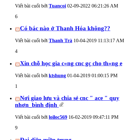
Viết bài cuối bởi
Tuancoi
02-09-2022
06:21:26 AM
6
Có bác nào ở Thanh Hóa không??
Viết bài cuối bởi
Thanh Trà
10-04-2019
11:13:17 AM
4
Xin chỗ học gia c«ng cnc gç cho th»ng e
Viết bài cuối bởi
ktshung
01-04-2019
01:00:15 PM
1
Nơi giao lưu và chia sẻ cnc " ace " quy
nhơn_bình định
Viết bài cuối bởi
loiloc569
16-02-2019
09:47:11 PM
9
Đại diện miền trung