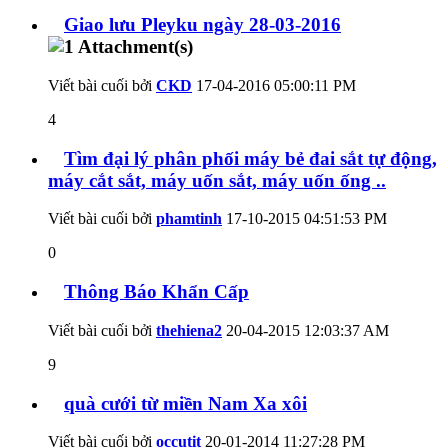
Giao lưu Pleyku ngày 28-03-2016
Viết bài cuối bởi
CKD
17-04-2016
05:00:11 PM
4
Tìm đại lý phân phối máy bẻ đai sắt tự động,
máy cắt sắt, máy uốn sắt, máy uốn ống ..
Viết bài cuối bởi
phamtinh
17-10-2015
04:51:53 PM
0
Thông Báo Khẩn Cấp
Viết bài cuối bởi
thehiena2
20-04-2015
12:03:37 AM
9
quà cưới từ miền Nam Xa xôi
Viết bài cuối bởi
occutit
20-01-2014
11:27:28 PM