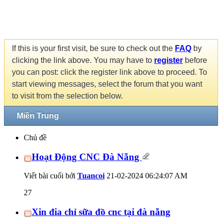
If this is your first visit, be sure to check out the
FAQ
by
clicking the link above. You may have to
register
before
you can post: click the register link above to proceed. To
start viewing messages, select the forum that you want
to visit from the selection below.
Miền Trung
Chủ đề
Hoạt Động CNC Đà Nẵng
Viết bài cuối bởi
Tuancoi
21-02-2024
06:24:07 AM
27
Xin đia chỉ sữa đồ cnc tại đà nẵng