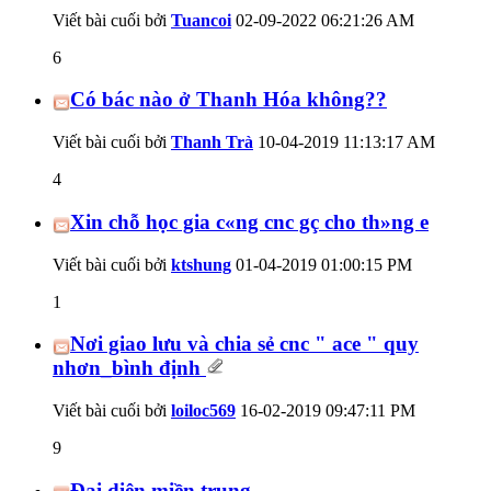
Viết bài cuối bởi
Tuancoi
02-09-2022
06:21:26 AM
6
Có bác nào ở Thanh Hóa không??
Viết bài cuối bởi
Thanh Trà
10-04-2019
11:13:17 AM
4
Xin chỗ học gia c«ng cnc gç cho th»ng e
Viết bài cuối bởi
ktshung
01-04-2019
01:00:15 PM
1
Nơi giao lưu và chia sẻ cnc " ace " quy
nhơn_bình định
Viết bài cuối bởi
loiloc569
16-02-2019
09:47:11 PM
9
Đại diện miền trung