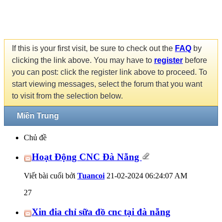
If this is your first visit, be sure to check out the
FAQ
by
clicking the link above. You may have to
register
before
you can post: click the register link above to proceed. To
start viewing messages, select the forum that you want
to visit from the selection below.
Miền Trung
Chủ đề
Hoạt Động CNC Đà Nẵng
Viết bài cuối bởi
Tuancoi
21-02-2024
06:24:07 AM
27
Xin đia chỉ sữa đồ cnc tại đà nẵng