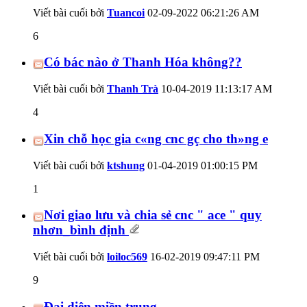
Viết bài cuối bởi
Tuancoi
02-09-2022
06:21:26 AM
6
Có bác nào ở Thanh Hóa không??
Viết bài cuối bởi
Thanh Trà
10-04-2019
11:13:17 AM
4
Xin chỗ học gia c«ng cnc gç cho th»ng e
Viết bài cuối bởi
ktshung
01-04-2019
01:00:15 PM
1
Nơi giao lưu và chia sẻ cnc " ace " quy
nhơn_bình định
Viết bài cuối bởi
loiloc569
16-02-2019
09:47:11 PM
9
Đại diện miền trung