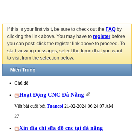
If this is your first visit, be sure to check out the
FAQ
by
clicking the link above. You may have to
register
before
you can post: click the register link above to proceed. To
start viewing messages, select the forum that you want
to visit from the selection below.
Miền Trung
Chủ đề
Hoạt Động CNC Đà Nẵng
Viết bài cuối bởi
Tuancoi
21-02-2024
06:24:07 AM
27
Xin đia chỉ sữa đồ cnc tại đà nẵng