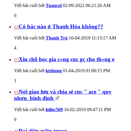
Viết bài cuối bởi
Tuancoi
02-09-2022
06:21:26 AM
6
Có bác nào ở Thanh Hóa không??
Viết bài cuối bởi
Thanh Trà
10-04-2019
11:13:17 AM
4
Xin chỗ học gia c«ng cnc gç cho th»ng e
Viết bài cuối bởi
ktshung
01-04-2019
01:00:15 PM
1
Nơi giao lưu và chia sẻ cnc " ace " quy
nhơn_bình định
Viết bài cuối bởi
loiloc569
16-02-2019
09:47:11 PM
9
Đại diện miền trung