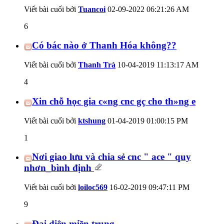
Viết bài cuối bởi
Tuancoi
02-09-2022
06:21:26 AM
6
Có bác nào ở Thanh Hóa không??
Viết bài cuối bởi
Thanh Trà
10-04-2019
11:13:17 AM
4
Xin chỗ học gia c«ng cnc gç cho th»ng e
Viết bài cuối bởi
ktshung
01-04-2019
01:00:15 PM
1
Nơi giao lưu và chia sẻ cnc " ace " quy
nhơn_bình định
Viết bài cuối bởi
loiloc569
16-02-2019
09:47:11 PM
9
Đại diện miền trung