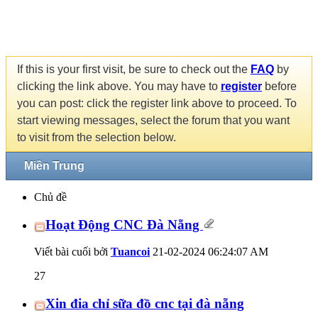
If this is your first visit, be sure to check out the
FAQ
by
clicking the link above. You may have to
register
before
you can post: click the register link above to proceed. To
start viewing messages, select the forum that you want
to visit from the selection below.
Miền Trung
Chủ đề
Hoạt Động CNC Đà Nẵng
Viết bài cuối bởi
Tuancoi
21-02-2024
06:24:07 AM
27
Xin đia chỉ sữa đồ cnc tại đà nẵng