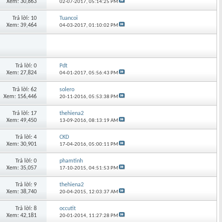
Xem: 30,863
02-07-2017,
05:14:25 PM
Trả lời: 10
Tuancoi
Xem: 39,464
04-03-2017,
01:10:02 PM
Trả lời: 0
Pdt
Xem: 27,824
04-01-2017,
05:56:43 PM
Trả lời: 62
solero
Xem: 156,446
20-11-2016,
05:53:38 PM
Trả lời: 17
thehiena2
Xem: 49,450
13-09-2016,
08:13:19 AM
Trả lời: 4
CKD
Xem: 30,901
17-04-2016,
05:00:11 PM
Trả lời: 0
phamtinh
Xem: 35,057
17-10-2015,
04:51:53 PM
Trả lời: 9
thehiena2
Xem: 38,740
20-04-2015,
12:03:37 AM
Trả lời: 8
occutit
Xem: 42,181
20-01-2014,
11:27:28 PM