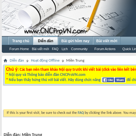
Trang chủ
Diễn đàn
Bài gửi hôm nay
Bài viết mới
Forum Home
Bài viết mới
FAQ
Lịch
Community
Forum Actions
Quick Li
Diễn đàn
Hoạt động Offline
Miền Trung
Chú ý
: Các bạn nên tham khảo Nội quy trước khi viết bài (click vào liên kết bê
*
Nội quy và Thông báo diễn đàn CNCProVN.com
*
Nếu bạn thấy hứng thú với bài viết. Hãy dùng chức năng
để chi
If this is your first visit, be sure to check out the
FAQ
by clicking the link above. You ma
Diễn đàn:
Miền Trung