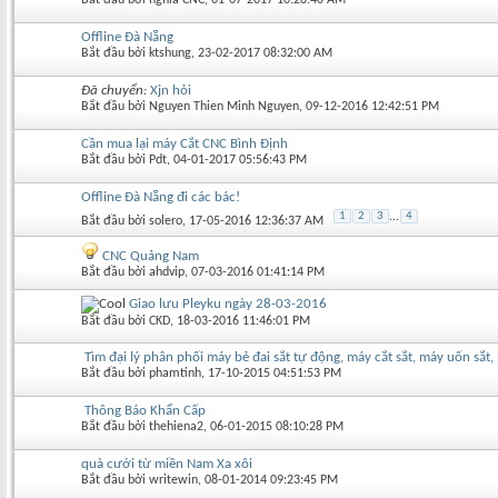
Offline Đà Nẵng
Bắt đầu bởi
ktshung
‎, 23-02-2017 08:32:00 AM
Đã chuyển:
Xjn hỏi
Bắt đầu bởi
Nguyen Thien Minh Nguyen
‎, 09-12-2016 12:42:51 PM
Cần mua lại máy Cắt CNC Bình Định
Bắt đầu bởi
Pdt
‎, 04-01-2017 05:56:43 PM
Offline Đà Nẵng đi các bác!
1
2
3
...
4
Bắt đầu bởi
solero
‎, 17-05-2016 12:36:37 AM
CNC Quảng Nam
Bắt đầu bởi
ahdvip
‎, 07-03-2016 01:41:14 PM
Giao lưu Pleyku ngày 28-03-2016
Bắt đầu bởi
CKD
‎, 18-03-2016 11:46:01 PM
Tìm đại lý phân phối máy bẻ đai sắt tự động, máy cắt sắt, máy uốn sắt,
Bắt đầu bởi
phamtinh
‎, 17-10-2015 04:51:53 PM
Thông Báo Khẩn Cấp
Bắt đầu bởi
thehiena2
‎, 06-01-2015 08:10:28 PM
quà cưới từ miền Nam Xa xôi
Bắt đầu bởi
writewin
‎, 08-01-2014 09:23:45 PM