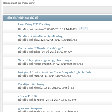
Họp mặt anh em miền Trung
Tiêu đề
/
Khởi tạo chủ đề
Hoạt Động CNC Đà Nẵng
1
2
Bắt đầu bởi
thehiena2
‎, 05-06-2015 11:14:46 PM
Xin đia chỉ sữa đồ cnc tại đà nẵng
Bắt đầu bởi
okay1122
‎, 02-06-2017 10:01:16 AM
Có bác nào ở Thanh Hóa không??
Bắt đầu bởi
kekea
‎, 09-06-2016 11:03:04 AM
Xin chỗ học gia c«ng cnc gç cho th»ng e
Bắt đầu bởi
Hoang Phuong
‎, 24-02-2019 07:52:54 AM
Nơi giao lưu và chia sẻ cnc " ace " quy nhơn_bình định
Bắt đầu bởi
MDT
‎, 05-11-2014 11:07:05 AM
Đại diện miền trung
Bắt đầu bởi
hk0569
‎, 02-11-2013 07:34:56 PM
có ai ở Phú Yên
Bắt đầu bởi
dangkhoi
‎, 29-11-2017 03:47:59 PM
giao lưu làm quen
Bắt đầu bởi
nghia CNC
‎, 01-07-2017 10:28:40 AM