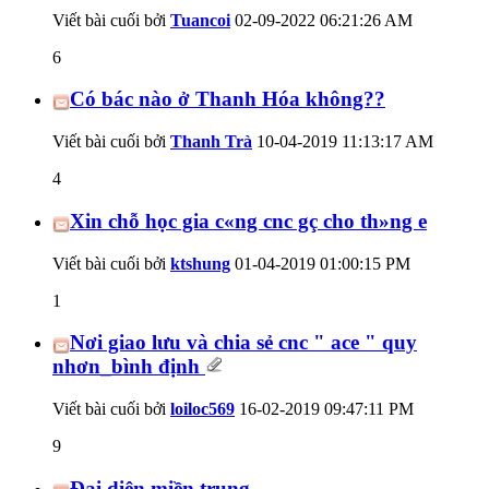
Viết bài cuối bởi
Tuancoi
02-09-2022
06:21:26 AM
6
Có bác nào ở Thanh Hóa không??
Viết bài cuối bởi
Thanh Trà
10-04-2019
11:13:17 AM
4
Xin chỗ học gia c«ng cnc gç cho th»ng e
Viết bài cuối bởi
ktshung
01-04-2019
01:00:15 PM
1
Nơi giao lưu và chia sẻ cnc " ace " quy
nhơn_bình định
Viết bài cuối bởi
loiloc569
16-02-2019
09:47:11 PM
9
Đại diện miền trung