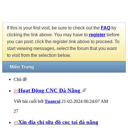
If this is your first visit, be sure to check out the
FAQ
by
clicking the link above. You may have to
register
before
you can post: click the register link above to proceed. To
start viewing messages, select the forum that you want
to visit from the selection below.
Miền Trung
Chủ đề
Hoạt Động CNC Đà Nẵng
Viết bài cuối bởi
Tuancoi
21-02-2024
06:24:07 AM
27
Xin đia chỉ sữa đồ cnc tại đà nẵng