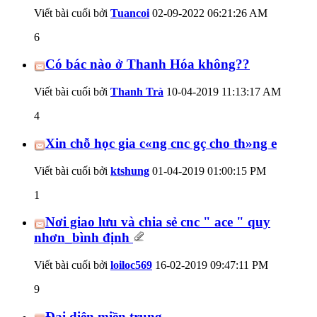
Viết bài cuối bởi
Tuancoi
02-09-2022
06:21:26 AM
6
Có bác nào ở Thanh Hóa không??
Viết bài cuối bởi
Thanh Trà
10-04-2019
11:13:17 AM
4
Xin chỗ học gia c«ng cnc gç cho th»ng e
Viết bài cuối bởi
ktshung
01-04-2019
01:00:15 PM
1
Nơi giao lưu và chia sẻ cnc " ace " quy
nhơn_bình định
Viết bài cuối bởi
loiloc569
16-02-2019
09:47:11 PM
9
Đại diện miền trung