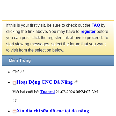
If this is your first visit, be sure to check out the
FAQ
by
clicking the link above. You may have to
register
before
you can post: click the register link above to proceed. To
start viewing messages, select the forum that you want
to visit from the selection below.
Miền Trung
Chủ đề
Hoạt Động CNC Đà Nẵng
Viết bài cuối bởi
Tuancoi
21-02-2024
06:24:07 AM
27
Xin đia chỉ sữa đồ cnc tại đà nẵng