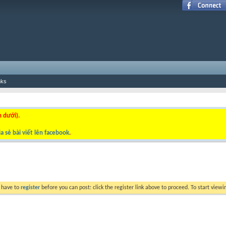
nks
n dưới).
a sẻ bài viết lên facebook
.
y have to
register
before you can post: click the register link above to proceed. To start view