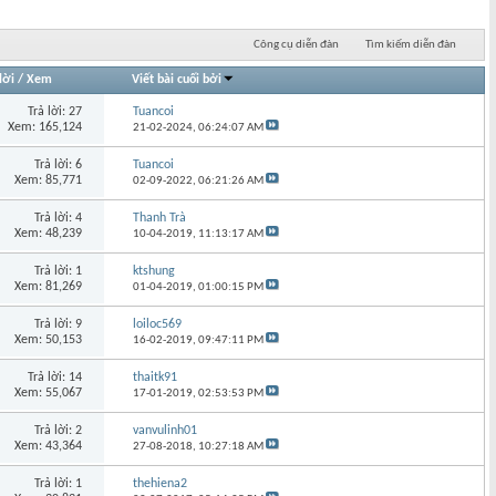
Công cụ diễn đàn
Tìm kiếm diễn đàn
lời
/
Xem
Viết bài cuối bởi
Trả lời: 27
Tuancoi
Xem: 165,124
21-02-2024,
06:24:07 AM
Trả lời: 6
Tuancoi
Xem: 85,771
02-09-2022,
06:21:26 AM
Trả lời: 4
Thanh Trà
Xem: 48,239
10-04-2019,
11:13:17 AM
Trả lời: 1
ktshung
Xem: 81,269
01-04-2019,
01:00:15 PM
Trả lời: 9
loiloc569
Xem: 50,153
16-02-2019,
09:47:11 PM
Trả lời: 14
thaitk91
Xem: 55,067
17-01-2019,
02:53:53 PM
Trả lời: 2
vanvulinh01
Xem: 43,364
27-08-2018,
10:27:18 AM
Trả lời: 1
thehiena2