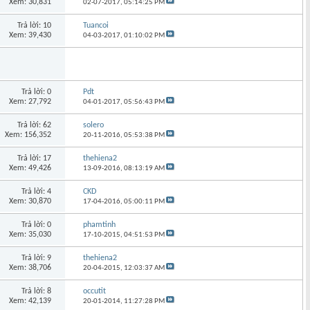
Xem: 30,831
02-07-2017,
05:14:25 PM
Trả lời: 10
Tuancoi
Xem: 39,430
04-03-2017,
01:10:02 PM
Trả lời: 0
Pdt
Xem: 27,792
04-01-2017,
05:56:43 PM
Trả lời: 62
solero
Xem: 156,352
20-11-2016,
05:53:38 PM
Trả lời: 17
thehiena2
Xem: 49,426
13-09-2016,
08:13:19 AM
Trả lời: 4
CKD
Xem: 30,870
17-04-2016,
05:00:11 PM
Trả lời: 0
phamtinh
Xem: 35,030
17-10-2015,
04:51:53 PM
Trả lời: 9
thehiena2
Xem: 38,706
20-04-2015,
12:03:37 AM
Trả lời: 8
occutit
Xem: 42,139
20-01-2014,
11:27:28 PM