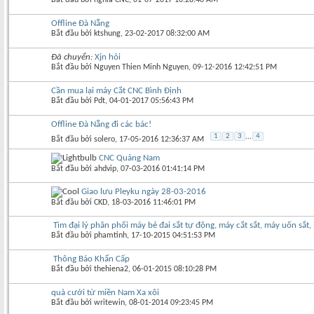
Offline Đà Nẵng
Bắt đầu bởi
ktshung
‎, 23-02-2017 08:32:00 AM
Đã chuyển:
Xjn hỏi
Bắt đầu bởi
Nguyen Thien Minh Nguyen
‎, 09-12-2016 12:42:51 PM
Cần mua lại máy Cắt CNC Bình Định
Bắt đầu bởi
Pdt
‎, 04-01-2017 05:56:43 PM
Offline Đà Nẵng đi các bác!
1
2
3
...
4
Bắt đầu bởi
solero
‎, 17-05-2016 12:36:37 AM
CNC Quảng Nam
Bắt đầu bởi
ahdvip
‎, 07-03-2016 01:41:14 PM
Giao lưu Pleyku ngày 28-03-2016
Bắt đầu bởi
CKD
‎, 18-03-2016 11:46:01 PM
Tìm đại lý phân phối máy bẻ đai sắt tự động, máy cắt sắt, máy uốn sắt,
Bắt đầu bởi
phamtinh
‎, 17-10-2015 04:51:53 PM
Thông Báo Khẩn Cấp
Bắt đầu bởi
thehiena2
‎, 06-01-2015 08:10:28 PM
quà cưới từ miền Nam Xa xôi
Bắt đầu bởi
writewin
‎, 08-01-2014 09:23:45 PM