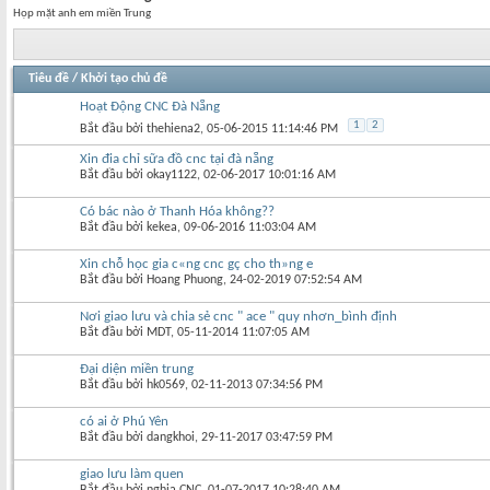
Họp mặt anh em miền Trung
Tiêu đề
/
Khởi tạo chủ đề
Hoạt Động CNC Đà Nẵng
1
2
Bắt đầu bởi
thehiena2
‎, 05-06-2015 11:14:46 PM
Xin đia chỉ sữa đồ cnc tại đà nẵng
Bắt đầu bởi
okay1122
‎, 02-06-2017 10:01:16 AM
Có bác nào ở Thanh Hóa không??
Bắt đầu bởi
kekea
‎, 09-06-2016 11:03:04 AM
Xin chỗ học gia c«ng cnc gç cho th»ng e
Bắt đầu bởi
Hoang Phuong
‎, 24-02-2019 07:52:54 AM
Nơi giao lưu và chia sẻ cnc " ace " quy nhơn_bình định
Bắt đầu bởi
MDT
‎, 05-11-2014 11:07:05 AM
Đại diện miền trung
Bắt đầu bởi
hk0569
‎, 02-11-2013 07:34:56 PM
có ai ở Phú Yên
Bắt đầu bởi
dangkhoi
‎, 29-11-2017 03:47:59 PM
giao lưu làm quen
Bắt đầu bởi
nghia CNC
‎, 01-07-2017 10:28:40 AM