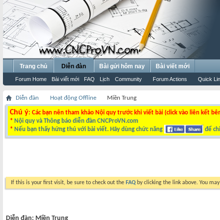
Trang chủ
Diễn đàn
Bài gửi hôm nay
Bài viết mới
Forum Home
Bài viết mới
FAQ
Lịch
Community
Forum Actions
Quick Li
Diễn đàn
Hoạt động Offline
Miền Trung
Chú ý
: Các bạn nên tham khảo Nội quy trước khi viết bài (click vào liên kết bê
*
Nội quy và Thông báo diễn đàn CNCProVN.com
*
Nếu bạn thấy hứng thú với bài viết. Hãy dùng chức năng
để chi
If this is your first visit, be sure to check out the
FAQ
by clicking the link above. You ma
Diễn đàn:
Miền Trung