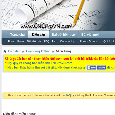
Trang chủ
Diễn đàn
Bài gửi hôm nay
Bài viết mới
Forum Home
Bài viết mới
FAQ
Lịch
Community
Forum Actions
Quick Li
Diễn đàn
Hoạt động Offline
Miền Trung
Chú ý
: Các bạn nên tham khảo Nội quy trước khi viết bài (click vào liên kết bê
*
Nội quy và Thông báo diễn đàn CNCProVN.com
*
Nếu bạn thấy hứng thú với bài viết. Hãy dùng chức năng
để chi
If this is your first visit, be sure to check out the
FAQ
by clicking the link above. You ma
Diễn đàn:
Miền Trung