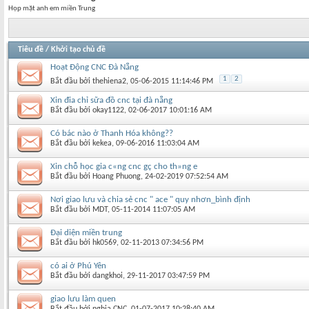
Họp mặt anh em miền Trung
Tiêu đề
/
Khởi tạo chủ đề
Hoạt Động CNC Đà Nẵng
1
2
Bắt đầu bởi
thehiena2
‎, 05-06-2015 11:14:46 PM
Xin đia chỉ sữa đồ cnc tại đà nẵng
Bắt đầu bởi
okay1122
‎, 02-06-2017 10:01:16 AM
Có bác nào ở Thanh Hóa không??
Bắt đầu bởi
kekea
‎, 09-06-2016 11:03:04 AM
Xin chỗ học gia c«ng cnc gç cho th»ng e
Bắt đầu bởi
Hoang Phuong
‎, 24-02-2019 07:52:54 AM
Nơi giao lưu và chia sẻ cnc " ace " quy nhơn_bình định
Bắt đầu bởi
MDT
‎, 05-11-2014 11:07:05 AM
Đại diện miền trung
Bắt đầu bởi
hk0569
‎, 02-11-2013 07:34:56 PM
có ai ở Phú Yên
Bắt đầu bởi
dangkhoi
‎, 29-11-2017 03:47:59 PM
giao lưu làm quen
Bắt đầu bởi
nghia CNC
‎, 01-07-2017 10:28:40 AM