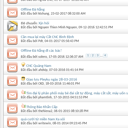
Offline Đà Nẵng
Bắt đầu bởi
ktshung
‎, 23-02-2017 08:32:00 AM
Đã chuyển:
Xjn hỏi
Bắt đầu bởi
Nguyen Thien Minh Nguyen
‎, 09-12-2016 12:42:51 PM
Cần mua lại máy Cắt CNC Bình Định
Bắt đầu bởi
Pdt
‎, 04-01-2017 05:56:43 PM
Offline Đà Nẵng đi các bác!
1
2
3
...
4
Bắt đầu bởi
solero
‎, 17-05-2016 12:36:37 AM
CNC Quảng Nam
Bắt đầu bởi
ahdvip
‎, 07-03-2016 01:41:14 PM
Giao lưu Pleyku ngày 28-03-2016
Bắt đầu bởi
CKD
‎, 18-03-2016 11:46:01 PM
Tìm đại lý phân phối máy bẻ đai sắt tự động, máy cắt sắt, máy uốn s
Bắt đầu bởi
phamtinh
‎, 17-10-2015 04:51:53 PM
Thông Báo Khẩn Cấp
Bắt đầu bởi
thehiena2
‎, 06-01-2015 08:10:28 PM
quà cưới từ miền Nam Xa xôi
Bắt đầu bởi
writewin
‎, 08-01-2014 09:23:45 PM