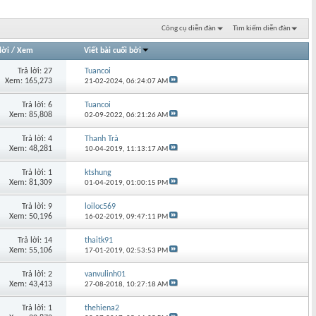
Công cụ diễn đàn
Tìm kiếm diễn đàn
lời
/
Xem
Viết bài cuối bởi
Trả lời: 27
Tuancoi
Xem: 165,273
21-02-2024,
06:24:07 AM
Trả lời: 6
Tuancoi
Xem: 85,808
02-09-2022,
06:21:26 AM
Trả lời: 4
Thanh Trà
Xem: 48,281
10-04-2019,
11:13:17 AM
Trả lời: 1
ktshung
Xem: 81,309
01-04-2019,
01:00:15 PM
Trả lời: 9
loiloc569
Xem: 50,196
16-02-2019,
09:47:11 PM
Trả lời: 14
thaitk91
Xem: 55,106
17-01-2019,
02:53:53 PM
Trả lời: 2
vanvulinh01
Xem: 43,413
27-08-2018,
10:27:18 AM
Trả lời: 1
thehiena2