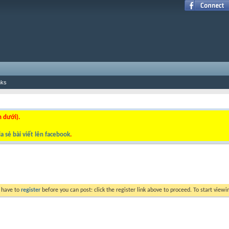
nks
n dưới).
a sẻ bài viết lên facebook
.
y have to
register
before you can post: click the register link above to proceed. To start view