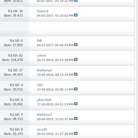
Xem: 30,872
02-07-2017,
05:14:25 PM
Trả lời: 10
Tuancoi
Xem: 39,473
04-03-2017,
01:10:02 PM
Trả lời: 0
Pdt
Xem: 27,835
04-01-2017,
05:56:43 PM
Trả lời: 62
solero
Xem: 156,478
20-11-2016,
05:53:38 PM
Trả lời: 17
thehiena2
Xem: 49,459
13-09-2016,
08:13:19 AM
Trả lời: 4
CKD
Xem: 30,912
17-04-2016,
05:00:11 PM
Trả lời: 0
phamtinh
Xem: 35,062
17-10-2015,
04:51:53 PM
Trả lời: 9
thehiena2
Xem: 38,753
20-04-2015,
12:03:37 AM
Trả lời: 8
occutit
Xem: 42,193
20-01-2014,
11:27:28 PM