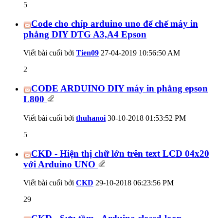
5
Code cho chíp arduino uno để chế máy in
phẳng DIY DTG A3,A4 Epson
Viết bài cuối bởi
Tien09
27-04-2019
10:56:50 AM
2
CODE ARDUINO DIY máy in phẳng epson
L800
Viết bài cuối bởi
thuhanoi
30-10-2018
01:53:52 PM
5
CKD - Hiện thị chữ lớn trên text LCD 04x20
với Arduino UNO
Viết bài cuối bởi
CKD
29-10-2018
06:23:56 PM
29