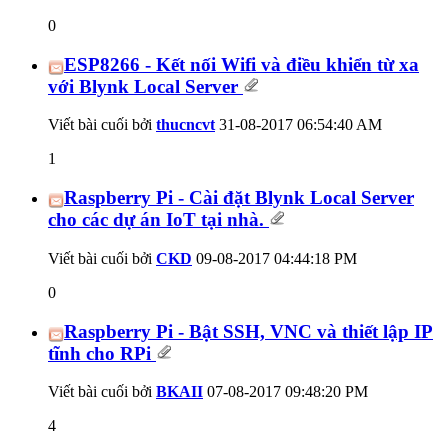
0
ESP8266 - Kết nối Wifi và điều khiển từ xa
với Blynk Local Server
Viết bài cuối bởi
thucncvt
31-08-2017
06:54:40 AM
1
Raspberry Pi - Cài đặt Blynk Local Server
cho các dự án IoT tại nhà.
Viết bài cuối bởi
CKD
09-08-2017
04:44:18 PM
0
Raspberry Pi - Bật SSH, VNC và thiết lập IP
tĩnh cho RPi
Viết bài cuối bởi
BKAII
07-08-2017
09:48:20 PM
4