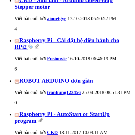
CKD - Sưu tầm - Arduino closed-loop
Stepper motor
Viết bài cuối bởi
aiouetgye
17-10-2018
05:50:52 PM
4
Raspberry Pi - Cài đặt hệ điều hành cho
RPi2
Viết bài cuối bởi
Fusionvie
16-10-2018
06:46:19 PM
6
ROBOT ARDUINO dơn giản
Viết bài cuối bởi
tranhung123456
25-04-2018
08:51:31 PM
0
Raspberry Pi - AutoStart or StartUp
program
Viết bài cuối bởi
CKD
18-11-2017
10:09:11 AM