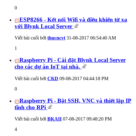
0
ESP8266 - Kết nối Wifi và điều khiển từ xa
với Blynk Local Server
Viết bài cuối bởi
thucncvt
31-08-2017
06:54:40 AM
1
Raspberry Pi - Cài đặt Blynk Local Server
cho các dự án IoT tại nhà.
Viết bài cuối bởi
CKD
09-08-2017
04:44:18 PM
0
Raspberry Pi - Bật SSH, VNC và thiết lập IP
tĩnh cho RPi
Viết bài cuối bởi
BKAII
07-08-2017
09:48:20 PM
4