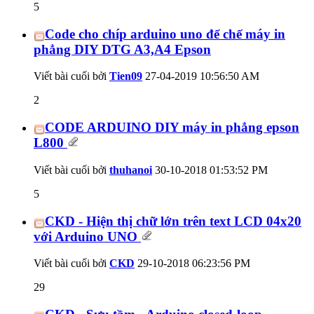
5
Code cho chíp arduino uno để chế máy in
phẳng DIY DTG A3,A4 Epson
Viết bài cuối bởi
Tien09
27-04-2019
10:56:50 AM
2
CODE ARDUINO DIY máy in phẳng epson
L800
Viết bài cuối bởi
thuhanoi
30-10-2018
01:53:52 PM
5
CKD - Hiện thị chữ lớn trên text LCD 04x20
với Arduino UNO
Viết bài cuối bởi
CKD
29-10-2018
06:23:56 PM
29