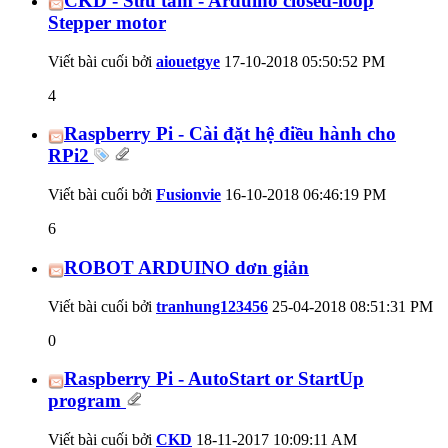
CKD - Sưu tầm - Arduino closed-loop
Stepper motor
Viết bài cuối bởi
aiouetgye
17-10-2018
05:50:52 PM
4
Raspberry Pi - Cài đặt hệ điều hành cho
RPi2
Viết bài cuối bởi
Fusionvie
16-10-2018
06:46:19 PM
6
ROBOT ARDUINO dơn giản
Viết bài cuối bởi
tranhung123456
25-04-2018
08:51:31 PM
0
Raspberry Pi - AutoStart or StartUp
program
Viết bài cuối bởi
CKD
18-11-2017
10:09:11 AM