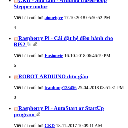
CKD - Sưu tầm - Arduino closed-loop
Stepper motor
Viết bài cuối bởi
aiouetgye
17-10-2018
05:50:52 PM
4
Raspberry Pi - Cài đặt hệ điều hành cho
RPi2
Viết bài cuối bởi
Fusionvie
16-10-2018
06:46:19 PM
6
ROBOT ARDUINO dơn giản
Viết bài cuối bởi
tranhung123456
25-04-2018
08:51:31 PM
0
Raspberry Pi - AutoStart or StartUp
program
Viết bài cuối bởi
CKD
18-11-2017
10:09:11 AM