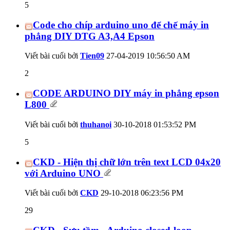
5
Code cho chíp arduino uno để chế máy in
phẳng DIY DTG A3,A4 Epson
Viết bài cuối bởi
Tien09
27-04-2019
10:56:50 AM
2
CODE ARDUINO DIY máy in phẳng epson
L800
Viết bài cuối bởi
thuhanoi
30-10-2018
01:53:52 PM
5
CKD - Hiện thị chữ lớn trên text LCD 04x20
với Arduino UNO
Viết bài cuối bởi
CKD
29-10-2018
06:23:56 PM
29