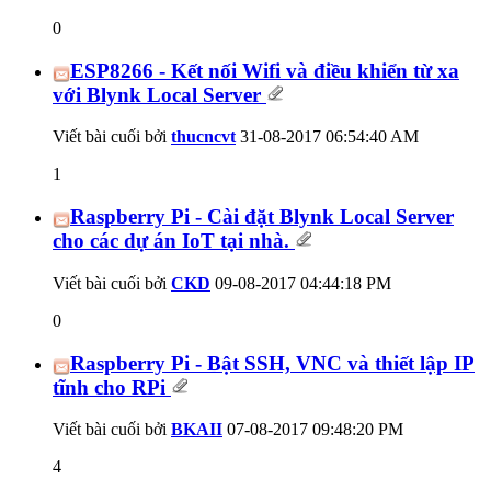
0
ESP8266 - Kết nối Wifi và điều khiển từ xa
với Blynk Local Server
Viết bài cuối bởi
thucncvt
31-08-2017
06:54:40 AM
1
Raspberry Pi - Cài đặt Blynk Local Server
cho các dự án IoT tại nhà.
Viết bài cuối bởi
CKD
09-08-2017
04:44:18 PM
0
Raspberry Pi - Bật SSH, VNC và thiết lập IP
tĩnh cho RPi
Viết bài cuối bởi
BKAII
07-08-2017
09:48:20 PM
4