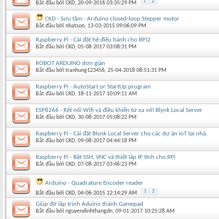
1
2
Bắt đầu bởi
CKD
‎, 20-09-2016 03:35:29 PM
CKD - Sưu tầm - Arduino closed-loop Stepper motor
Bắt đầu bởi
nhatson
‎, 13-03-2015 09:06:09 PM
Raspberry Pi - Cài đặt hệ điều hành cho RPi2
Bắt đầu bởi
CKD
‎, 05-08-2017 03:08:31 PM
ROBOT ARDUINO dơn giản
Bắt đầu bởi
tranhung123456
‎, 25-04-2018 08:51:31 PM
Raspberry Pi - AutoStart or StartUp program
Bắt đầu bởi
CKD
‎, 18-11-2017 10:09:11 AM
ESP8266 - Kết nối Wifi và điều khiển từ xa với Blynk Local Server
Bắt đầu bởi
CKD
‎, 30-08-2017 05:08:22 PM
Raspberry Pi - Cài đặt Blynk Local Server cho các dự án IoT tại nhà.
Bắt đầu bởi
CKD
‎, 09-08-2017 04:44:18 PM
Raspberry Pi - Bật SSH, VNC và thiết lập IP tĩnh cho RPi
Bắt đầu bởi
CKD
‎, 07-08-2017 03:46:23 PM
Arduino - Quadrature Encoder reader
1
2
Bắt đầu bởi
CKD
‎, 04-06-2015 12:14:29 AM
Giúp đỡ lập trình Aduino thành Gamepad
Bắt đầu bởi
nguyendinhthangdn
‎, 09-01-2017 10:25:28 AM