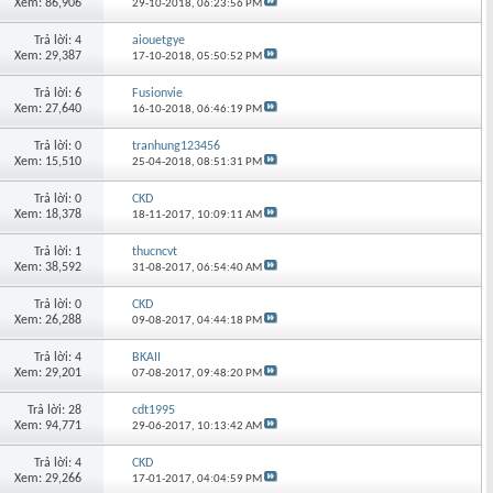
Xem: 86,906
29-10-2018,
06:23:56 PM
Trả lời: 4
aiouetgye
Xem: 29,387
17-10-2018,
05:50:52 PM
Trả lời: 6
Fusionvie
Xem: 27,640
16-10-2018,
06:46:19 PM
Trả lời: 0
tranhung123456
Xem: 15,510
25-04-2018,
08:51:31 PM
Trả lời: 0
CKD
Xem: 18,378
18-11-2017,
10:09:11 AM
Trả lời: 1
thucncvt
Xem: 38,592
31-08-2017,
06:54:40 AM
Trả lời: 0
CKD
Xem: 26,288
09-08-2017,
04:44:18 PM
Trả lời: 4
BKAII
Xem: 29,201
07-08-2017,
09:48:20 PM
Trả lời: 28
cdt1995
Xem: 94,771
29-06-2017,
10:13:42 AM
Trả lời: 4
CKD
Xem: 29,266
17-01-2017,
04:04:59 PM