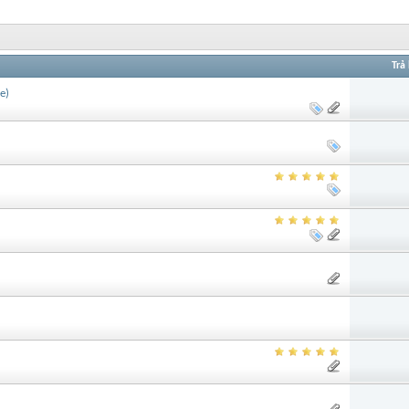
Trả 
e)