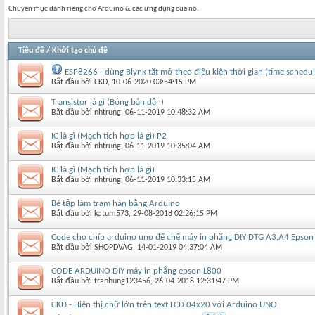
Chuyên mục dành riêng cho Arduino & các ứng dụng của nó.
Tiêu đề
/
Khởi tạo chủ đề
ESP8266 - dùng Blynk tắt mở theo điều kiện thời gian (time schedul
Bắt đầu bởi
CKD
‎, 10-06-2020 03:54:15 PM
Transistor là gì (Bóng bán dẫn)
Bắt đầu bởi
nhtrung
‎, 06-11-2019 10:48:32 AM
IC là gì (Mạch tích hợp là gì) P2
Bắt đầu bởi
nhtrung
‎, 06-11-2019 10:35:04 AM
IC là gì (Mạch tích hợp là gì)
Bắt đầu bởi
nhtrung
‎, 06-11-2019 10:33:15 AM
Bé tập làm trạm hàn bằng Arduino
Bắt đầu bởi
katum573
‎, 29-08-2018 02:26:15 PM
Code cho chíp arduino uno để chế máy in phẳng DIY DTG A3,A4 Epson
Bắt đầu bởi
SHOPDVAG
‎, 14-01-2019 04:37:04 AM
CODE ARDUINO DIY máy in phẳng epson L800
Bắt đầu bởi
tranhung123456
‎, 26-04-2018 12:31:47 PM
CKD - Hiện thị chữ lớn trên text LCD 04x20 với Arduino UNO