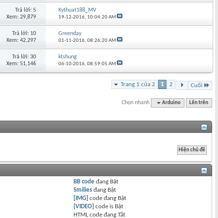
Trả lời: 5
Kythuat188_MV
Xem: 29,879
19-12-2016,
10:04:20 AM
Trả lời: 10
Greenday
Xem: 42,297
01-11-2016,
08:26:20 AM
Trả lời: 30
ktshung
Xem: 51,146
06-10-2016,
08:59:05 AM
Trang 1 của 2
1
2
Cuối
Chọn nhanh
Arduino
Lên trên
BB code
đang
Bật
Smilies
đang
Bật
[IMG]
code đang
Bật
[VIDEO]
code is
Bật
HTML code đang
Tắt