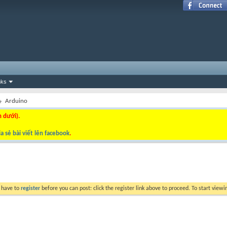
nks
Arduino
n dưới).
a sẻ bài viết lên facebook
.
y have to
register
before you can post: click the register link above to proceed. To start view