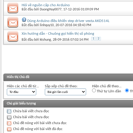
Hỏi về nguồn cấp cho Arduino
Bắt đầu bởi
DuongHuy0077
‎, 17-12-2016 01:09:09 PM
Dùng Arduino điều khiển step driver vexta AKD514L
Bắt đầu bởi
linhquy10
‎, 20-07-2016 04:18:43 PM
Xin hướng dẫn - Chuông gọi hiển thị số phòng
1
2
Bắt đầu bởi
ktshung
‎, 28-09-2016 07:02:14 PM
Hiển thị Chủ đề
Hiện các chủ đề từ...
Sắp xếp chủ đề theo:
Hiện chủ đề theo...
Thứ tự Lớn dần
Th
Chú giải biểu tượng
Chứa bài viết chưa đọc
Chứa bài viết chưa đọc
Chủ đề nóng với bài viết chưa đọc
Chủ đề nóng với bài viết đã đọc