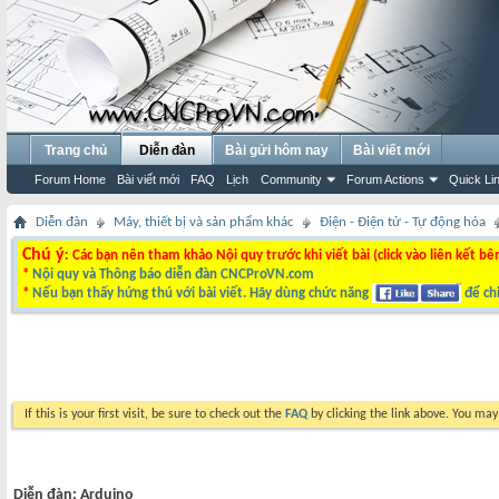
Trang chủ
Diễn đàn
Bài gửi hôm nay
Bài viết mới
Forum Home
Bài viết mới
FAQ
Lịch
Community
Forum Actions
Quick Li
Diễn đàn
Máy, thiết bị và sản phẩm khác
Điện - Điện tử - Tự động hóa
Chú ý
: Các bạn nên tham khảo Nội quy trước khi viết bài (click vào liên kết bê
*
Nội quy và Thông báo diễn đàn CNCProVN.com
*
Nếu bạn thấy hứng thú với bài viết. Hãy dùng chức năng
để chi
If this is your first visit, be sure to check out the
FAQ
by clicking the link above. You ma
Diễn đàn:
Arduino