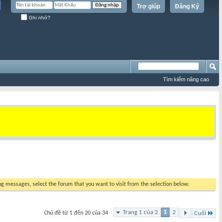
Trợ giúp
Đăng Ký
Ghi nhớ?
Tìm kiếm nâng cao
ing messages, select the forum that you want to visit from the selection below.
Trang 1 của 2
1
2
Chủ đề từ 1 đến 20 của 34
Cuối