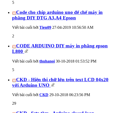
5
Code cho chíp arduino uno để chế máy in
phẳng DIY DTG A3,A4 Epson
Viết bài cuối bởi
Tien09
27-04-2019
10:56:50 AM
2
CODE ARDUINO DIY máy in phẳng epson
L800
Viết bài cuối bởi
thuhanoi
30-10-2018
01:53:52 PM
5
CKD - Hiện thị chữ lớn trên text LCD 04x20
với Arduino UNO
Viết bài cuối bởi
CKD
29-10-2018
06:23:56 PM
29