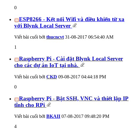
0
ESP8266 - Kết nối Wifi và điều khiển từ xa
với Blynk Local Server
Viết bài cuối bởi
thucncvt
31-08-2017
06:54:40 AM
1
Raspberry Pi - Cài đặt Blynk Local Server
cho các dự án IoT tại nhà.
Viết bài cuối bởi
CKD
09-08-2017
04:44:18 PM
0
Raspberry Pi - Bật SSH, VNC và thiết lập IP
tĩnh cho RPi
Viết bài cuối bởi
BKAII
07-08-2017
09:48:20 PM
4