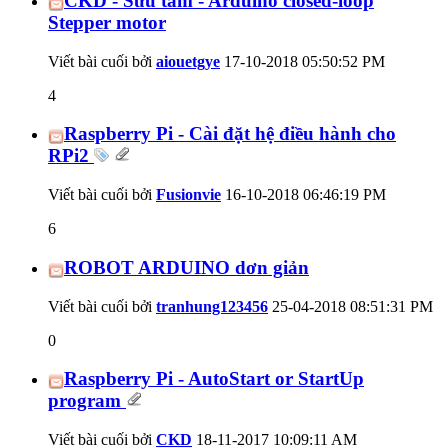
CKD - Sưu tầm - Arduino closed-loop
Stepper motor
Viết bài cuối bởi
aiouetgye
17-10-2018
05:50:52 PM
4
Raspberry Pi - Cài đặt hệ điều hành cho
RPi2
Viết bài cuối bởi
Fusionvie
16-10-2018
06:46:19 PM
6
ROBOT ARDUINO dơn giản
Viết bài cuối bởi
tranhung123456
25-04-2018
08:51:31 PM
0
Raspberry Pi - AutoStart or StartUp
program
Viết bài cuối bởi
CKD
18-11-2017
10:09:11 AM