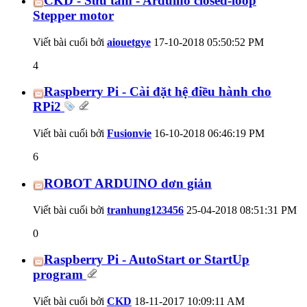
CKD - Sưu tầm - Arduino closed-loop
Stepper motor
Viết bài cuối bởi
aiouetgye
17-10-2018
05:50:52 PM
4
Raspberry Pi - Cài đặt hệ điều hành cho
RPi2
Viết bài cuối bởi
Fusionvie
16-10-2018
06:46:19 PM
6
ROBOT ARDUINO dơn giản
Viết bài cuối bởi
tranhung123456
25-04-2018
08:51:31 PM
0
Raspberry Pi - AutoStart or StartUp
program
Viết bài cuối bởi
CKD
18-11-2017
10:09:11 AM