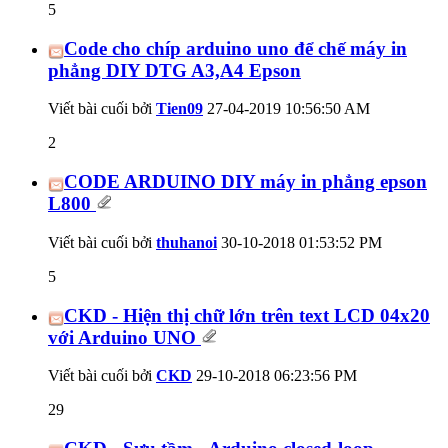
5
Code cho chíp arduino uno để chế máy in
phẳng DIY DTG A3,A4 Epson
Viết bài cuối bởi
Tien09
27-04-2019
10:56:50 AM
2
CODE ARDUINO DIY máy in phẳng epson
L800
Viết bài cuối bởi
thuhanoi
30-10-2018
01:53:52 PM
5
CKD - Hiện thị chữ lớn trên text LCD 04x20
với Arduino UNO
Viết bài cuối bởi
CKD
29-10-2018
06:23:56 PM
29