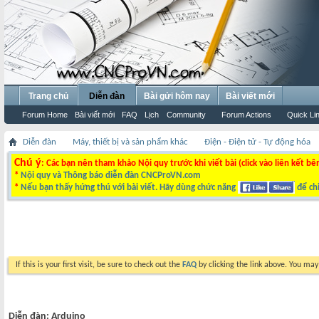
Trang chủ
Diễn đàn
Bài gửi hôm nay
Bài viết mới
Forum Home
Bài viết mới
FAQ
Lịch
Community
Forum Actions
Quick Li
Diễn đàn
Máy, thiết bị và sản phẩm khác
Điện - Điện tử - Tự động hóa
Chú ý
: Các bạn nên tham khảo Nội quy trước khi viết bài (click vào liên kết bê
*
Nội quy và Thông báo diễn đàn CNCProVN.com
*
Nếu bạn thấy hứng thú với bài viết. Hãy dùng chức năng
để chi
If this is your first visit, be sure to check out the
FAQ
by clicking the link above. You ma
Diễn đàn:
Arduino