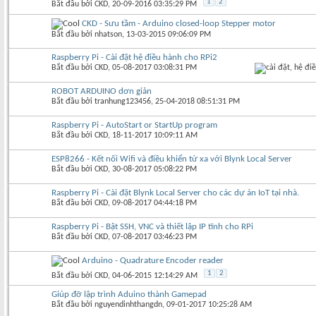
1
2
Bắt đầu bởi
CKD
‎, 20-09-2016 03:35:29 PM
CKD - Sưu tầm - Arduino closed-loop Stepper motor
Bắt đầu bởi
nhatson
‎, 13-03-2015 09:06:09 PM
Raspberry Pi - Cài đặt hệ điều hành cho RPi2
Bắt đầu bởi
CKD
‎, 05-08-2017 03:08:31 PM
ROBOT ARDUINO dơn giản
Bắt đầu bởi
tranhung123456
‎, 25-04-2018 08:51:31 PM
Raspberry Pi - AutoStart or StartUp program
Bắt đầu bởi
CKD
‎, 18-11-2017 10:09:11 AM
ESP8266 - Kết nối Wifi và điều khiển từ xa với Blynk Local Server
Bắt đầu bởi
CKD
‎, 30-08-2017 05:08:22 PM
Raspberry Pi - Cài đặt Blynk Local Server cho các dự án IoT tại nhà.
Bắt đầu bởi
CKD
‎, 09-08-2017 04:44:18 PM
Raspberry Pi - Bật SSH, VNC và thiết lập IP tĩnh cho RPi
Bắt đầu bởi
CKD
‎, 07-08-2017 03:46:23 PM
Arduino - Quadrature Encoder reader
1
2
Bắt đầu bởi
CKD
‎, 04-06-2015 12:14:29 AM
Giúp đỡ lập trình Aduino thành Gamepad
Bắt đầu bởi
nguyendinhthangdn
‎, 09-01-2017 10:25:28 AM