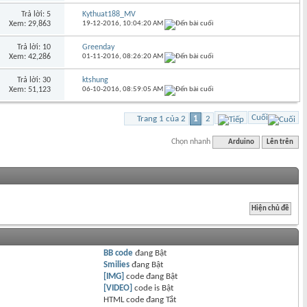
Trả lời: 5
Kythuat188_MV
Xem: 29,863
19-12-2016,
10:04:20 AM
Trả lời: 10
Greenday
Xem: 42,286
01-11-2016,
08:26:20 AM
Trả lời: 30
ktshung
Xem: 51,123
06-10-2016,
08:59:05 AM
Cuối
Trang 1 của 2
1
2
Chọn nhanh
Arduino
Lên trên
BB code
đang
Bật
Smilies
đang
Bật
[IMG]
code đang
Bật
[VIDEO]
code is
Bật
HTML code đang
Tắt