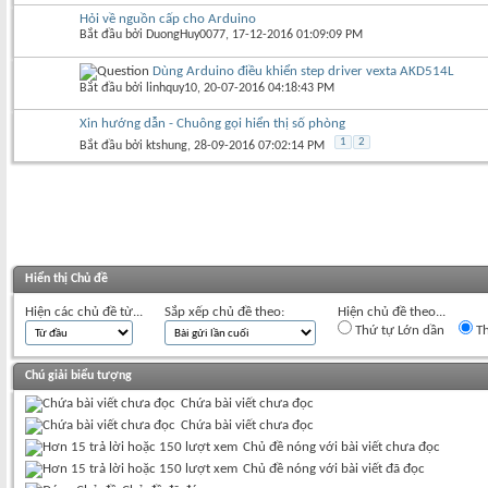
Hỏi về nguồn cấp cho Arduino
Bắt đầu bởi
DuongHuy0077
‎, 17-12-2016 01:09:09 PM
Dùng Arduino điều khiển step driver vexta AKD514L
Bắt đầu bởi
linhquy10
‎, 20-07-2016 04:18:43 PM
Xin hướng dẫn - Chuông gọi hiển thị số phòng
1
2
Bắt đầu bởi
ktshung
‎, 28-09-2016 07:02:14 PM
Hiển thị Chủ đề
Hiện các chủ đề từ...
Sắp xếp chủ đề theo:
Hiện chủ đề theo...
Thứ tự Lớn dần
Th
Chú giải biểu tượng
Chứa bài viết chưa đọc
Chứa bài viết chưa đọc
Chủ đề nóng với bài viết chưa đọc
Chủ đề nóng với bài viết đã đọc