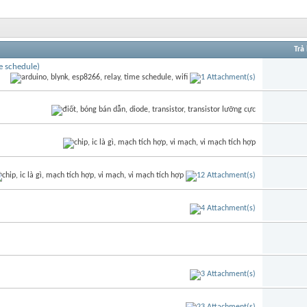
Trả 
e schedule)