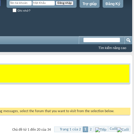
Trợ giúp
Đăng Ký
Ghi nhớ?
Tìm kiếm nâng cao
ing messages, select the forum that you want to visit from the selection below.
Cuối
Trang 1 của 2
1
2
Chủ đề từ 1 đến 20 của 34