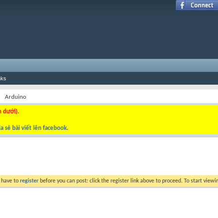
nks
Arduino
n dưới).
a sẻ bài viết lên facebook
.
y have to
register
before you can post: click the register link above to proceed. To start view