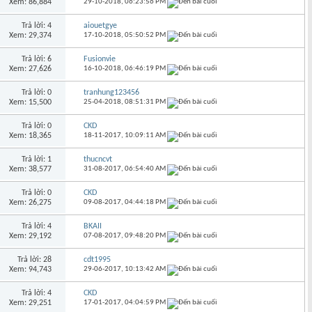
Xem: 86,884
29-10-2018,
06:23:56 PM
Trả lời: 4
aiouetgye
Xem: 29,374
17-10-2018,
05:50:52 PM
Trả lời: 6
Fusionvie
Xem: 27,626
16-10-2018,
06:46:19 PM
Trả lời: 0
tranhung123456
Xem: 15,500
25-04-2018,
08:51:31 PM
Trả lời: 0
CKD
Xem: 18,365
18-11-2017,
10:09:11 AM
Trả lời: 1
thucncvt
Xem: 38,577
31-08-2017,
06:54:40 AM
Trả lời: 0
CKD
Xem: 26,275
09-08-2017,
04:44:18 PM
Trả lời: 4
BKAII
Xem: 29,192
07-08-2017,
09:48:20 PM
Trả lời: 28
cdt1995
Xem: 94,743
29-06-2017,
10:13:42 AM
Trả lời: 4
CKD
Xem: 29,251
17-01-2017,
04:04:59 PM