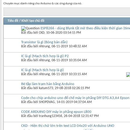
Chuyên mục dành riêng cho Arduino & các ứng dụng của nó.
Tiêu đề
/
Khởi tạo chủ đề
ESP8266 - dùng Blynk tắt mở theo điều kiện thời gian (tim
Bắt đầu bởi
CKD
‎, 10-06-2020 03:54:15 PM
Transistor là gì (Bóng bán dẫn)
Bắt đầu bởi
nhtrung
‎, 06-11-2019 10:48:32 AM
IC là gì (Mạch tích hợp là gì) P2
Bắt đầu bởi
nhtrung
‎, 06-11-2019 10:35:04 AM
IC là gì (Mạch tích hợp là gì)
Bắt đầu bởi
nhtrung
‎, 06-11-2019 10:33:15 AM
Bé tập làm trạm hàn bằng Arduino
Bắt đầu bởi
katum573
‎, 29-08-2018 02:26:15 PM
Code cho chíp arduino uno để chế máy in phẳng DIY DTG A3,A4 Epson
Bắt đầu bởi
SHOPDVAG
‎, 14-01-2019 04:37:04 AM
CODE ARDUINO DIY máy in phẳng epson L800
Bắt đầu bởi
tranhung123456
‎, 26-04-2018 12:31:47 PM
CKD - Hiện thị chữ lớn trên text LCD 04x20 với Arduino UNO